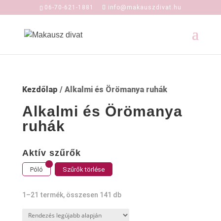
06-70-621-1881
info@makauszdivat.hu
Kezdőlap
/ Alkalmi és Örömanya ruhák
Alkalmi és Örömanya
ruhák
Aktív szűrők
Póló
Szűrők törlése
Sorted
1–21 termék, összesen 141 db
by