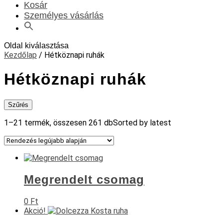
Kosár
Személyes vásárlás
Oldal kiválasztása
Kezdőlap
/ Hétköznapi ruhák
Hétköznapi ruhák
Szűrés
1–21 termék, összesen 261 db
Sorted by latest
Megrendelt csomag
0
Ft
Akció!