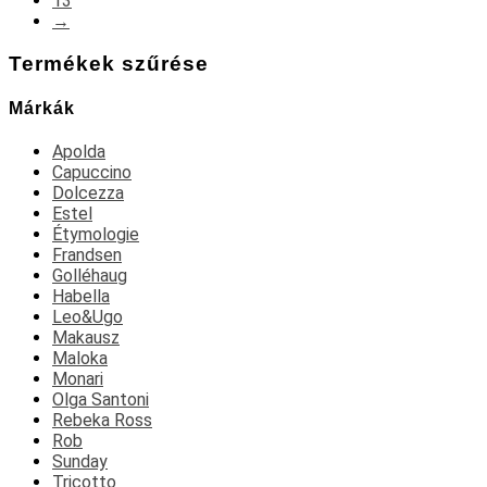
13
→
Termékek szűrése
Márkák
Apolda
Capuccino
Dolcezza
Estel
Étymologie
Frandsen
Golléhaug
Habella
Leo&Ugo
Makausz
Maloka
Monari
Olga Santoni
Rebeka Ross
Rob
Sunday
Tricotto