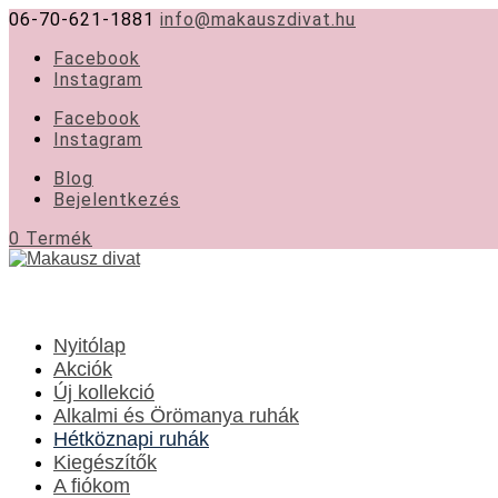
06-70-621-1881
info@makauszdivat.hu
Facebook
Instagram
Facebook
Instagram
Blog
Bejelentkezés
0 Termék
Nyitólap
Akciók
Új kollekció
Alkalmi és Örömanya ruhák
Hétköznapi ruhák
Kiegészítők
A fiókom