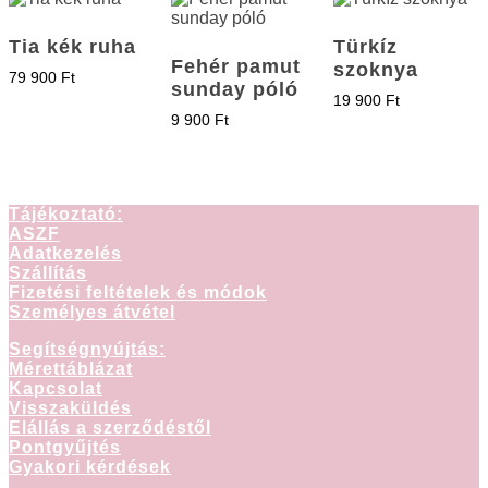
Tia kék ruha
Türkíz
Fehér pamut
szoknya
79 900
Ft
sunday póló
19 900
Ft
9 900
Ft
Tájékoztató:
ASZF
Adatkezelés
Szállítás
Fizetési feltételek és módok
Személyes átvétel
Segítségnyújtás:
Mérettáblázat
Kapcsolat
Visszaküldés
Elállás a szerződéstől
Pontgyűjtés
Gyakori kérdések