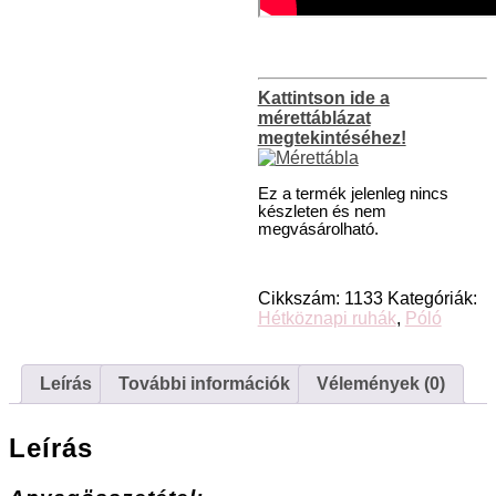
Kattintson ide a
mérettáblázat
megtekintéséhez!
Ez a termék jelenleg nincs
készleten és nem
megvásárolható.
Cikkszám:
1133
Kategóriák:
Hétköznapi ruhák
,
Póló
Leírás
További információk
Vélemények (0)
Leírás