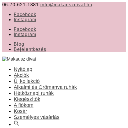
06-70-621-1881
info@makauszdivat.hu
Facebook
Instagram
Facebook
Instagram
Blog
Bejelentkezés
Nyitólap
Akciók
Új kollekció
Alkalmi és Örömanya ruhák
Hétköznapi ruhák
Kiegészítők
A fiókom
Kosár
Személyes vásárlás