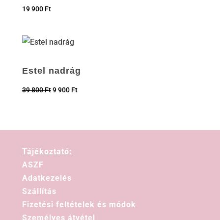
19 900
Ft
Estel nadrág
39 800
Ft
9 900
Ft
Tájékoztató:
ASZF
Adatkezelés
Szállítás
Fizetési feltételek és módok
Személyes átvétel