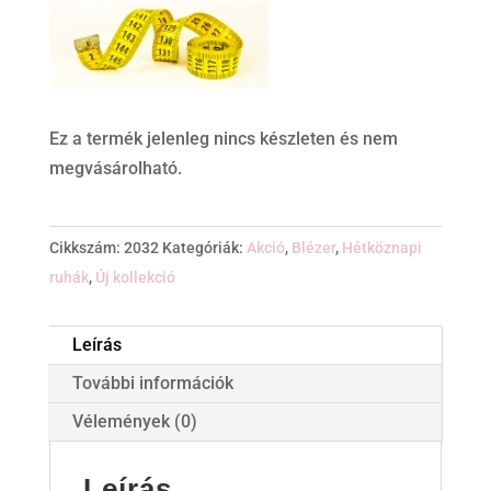
Ez a termék jelenleg nincs készleten és nem
megvásárolható.
Cikkszám:
2032
Kategóriák:
Akció
,
Blézer
,
Hétköznapi
ruhák
,
Új kollekció
Leírás
További információk
Vélemények (0)
Leírás