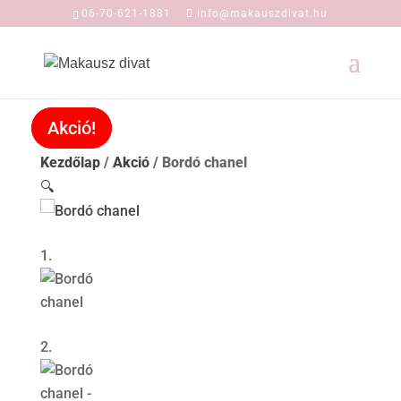
06-70-621-1881
info@makauszdivat.hu
Akció!
Akció!
Kezdőlap
/
Akció
/ Bordó chanel
🔍