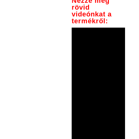
Nézze meg
rövid
videónkat a
termékről: