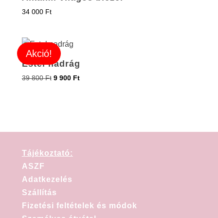
34 000
Ft
Akció!
Estel nadrág
39 800
Ft
9 900
Ft
Tájékoztató:
ASZF
Adatkezelés
Szállítás
Fizetési feltételek és módok