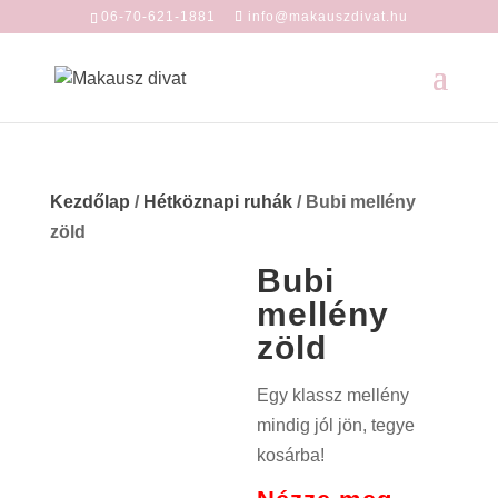
06-70-621-1881
info@makauszdivat.hu
Kezdőlap
/
Hétköznapi ruhák
/ Bubi mellény
zöld
Bubi
mellény
zöld
Egy klassz mellény
mindig jól jön, tegye
kosárba!