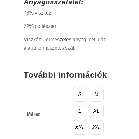
Anyagösszetétel:
78% viszkóz
22% poliészter
Viszkóz: Természetes anyag, cellulóz
alapú természetes szál.
További információk
S
M
L
XL
Méret
XXL
3XL