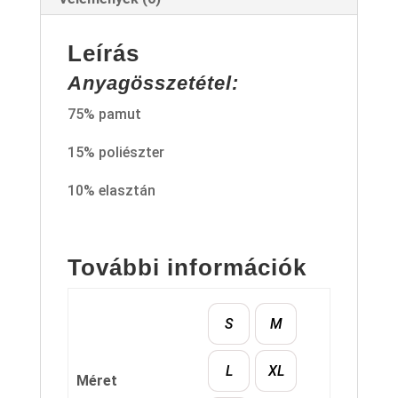
Leírás
Anyagösszetétel:
75% pamut
15% poliészter
10% elasztán
További információk
S
M
L
XL
Méret