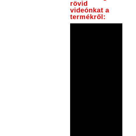
rövid
videónkat a
termékről: