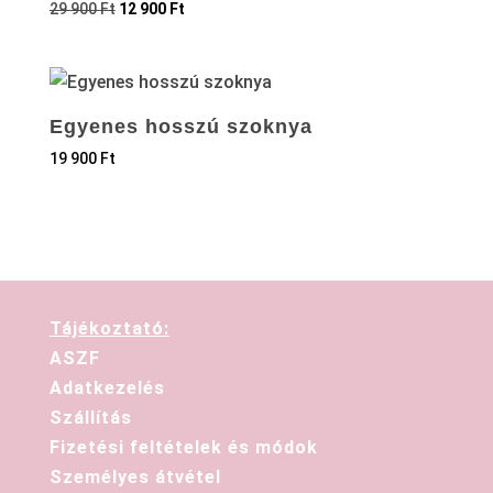
29 900
Ft
12 900
Ft
Egyenes hosszú szoknya
19 900
Ft
Tájékoztató:
ASZF
Adatkezelés
Szállítás
Fizetési feltételek és módok
Személyes átvétel