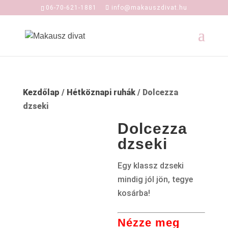
06-70-621-1881
info@makauszdivat.hu
Kezdőlap
/
Hétköznapi ruhák
/ Dolcezza
dzseki
Dolcezza
dzseki
Egy klassz dzseki
mindig jól jön, tegye
kosárba!
Nézze meg