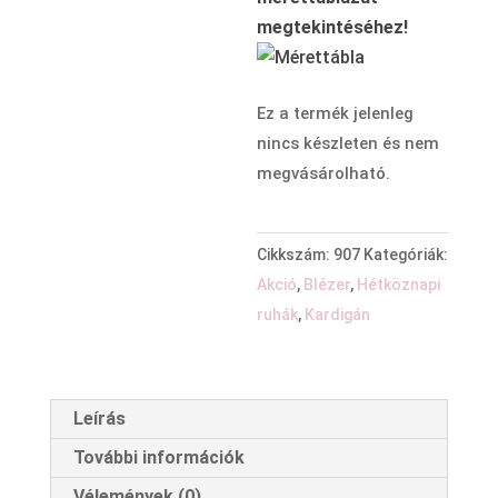
megtekintéséhez!
Ez a termék jelenleg
nincs készleten és nem
megvásárolható.
Cikkszám:
907
Kategóriák:
Akció
,
Blézer
,
Hétköznapi
ruhák
,
Kardigán
Leírás
További információk
Vélemények (0)