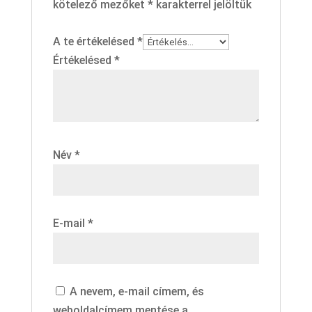
kötelező mezőket
*
karakterrel jelöltük
A te értékelésed
*
Értékelésed
*
Név
*
E-mail
*
A nevem, e-mail címem, és
weboldalcímem mentése a