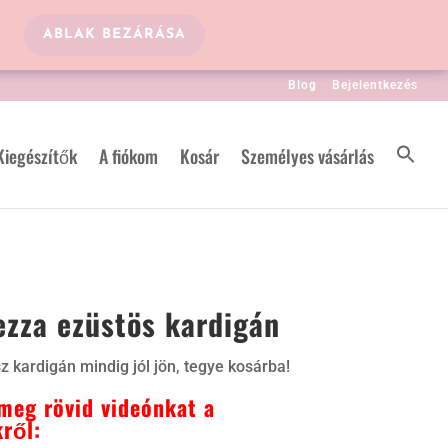
ABLAK BEZÁRÁSA
Blog
Bejelentkezés
Kiegészítők
A fiókom
Kosár
Személyes vásárlás
ezza ezüstös kardigán
z kardigán mindig jól jön, tegye kosárba!
meg rövid videónkat a
ről: