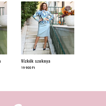
a
Vízkék szoknya
19 900
Ft