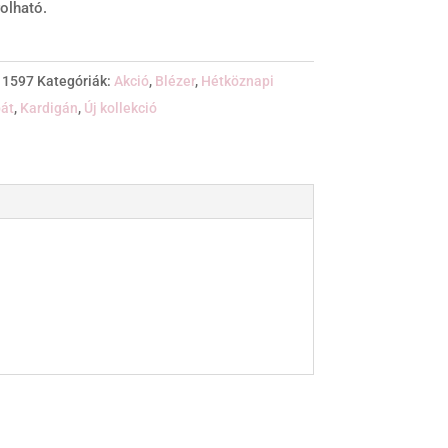
olható.
:
1597
Kategóriák:
Akció
,
Blézer
,
Hétköznapi
át
,
Kardigán
,
Új kollekció