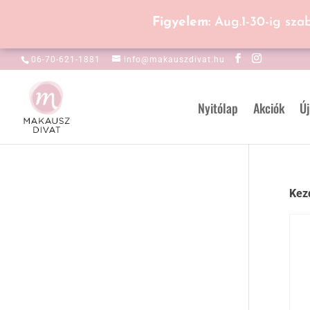
Figyelem:
Aug.1-30-ig sza
06-70-621-1881
info@makauszdivat.hu
Nyitólap
Akciók
Új
Kez