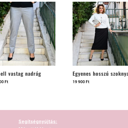
ell vastag nadrág
Egyenes hosszú szokny
500
Ft
19 900
Ft
Segítségnyújtás: