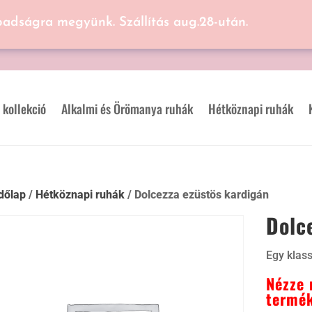
badságra megyünk. Szállítás aug.28-után.
 kollekció
Alkalmi és Örömanya ruhák
Hétköznapi ruhák
dőlap
/
Hétköznapi ruhák
/ Dolcezza ezüstös kardigán
Dolc
Egy klass
Nézze 
termék