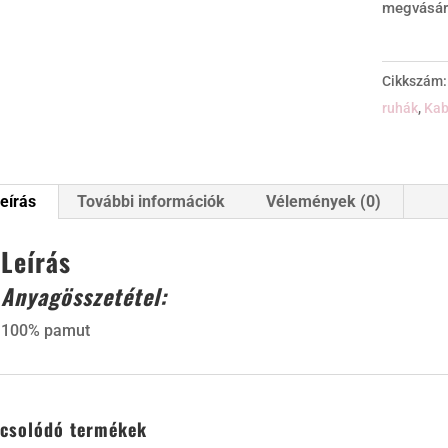
megvásár
Cikkszám
ruhák
,
Kab
eírás
További információk
Vélemények (0)
Leírás
Anyagösszetétel:
100% pamut
csolódó termékek