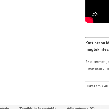
Kattintson i
megtekintés
Ez a termék j
megvásárolha
Cikkszám:
648
eírás
További információk
Vélemények (0)