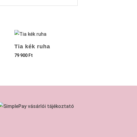
Tia kék ruha
79 900
Ft