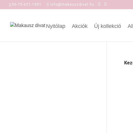
06-70-621-1881
info@makauszdivat.hu
Nyitólap
Akciók
Új kollekció
Al
Kez