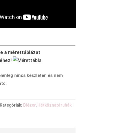
de a mérettáblázat
éhez!
elenleg nincs készleten és nem
tó.
Kategóriák:
Blézer
,
Hétköznapi ruhák