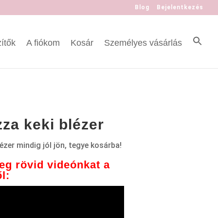
Blog
Bejelentkezés
ítők
A fiókom
Kosár
Személyes vásárlás
za keki blézer
ézer mindig jól jön, tegye kosárba!
g rövid videónkat a
l: