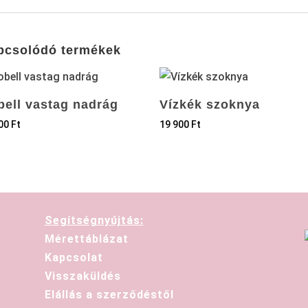
pcsolódó termékek
bell vastag nadrág
Vízkék szoknya
500
Ft
19 900
Ft
Segítségnyújtás:
Mérettáblázat
Kapcsolat
Visszaküldés
Elállás a szerződéstől