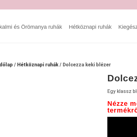
kalmi és Örömanya ruhák
Hétköznapi ruhák
Kiegész
dőlap
/
Hétköznapi ruhák
/ Dolcezza keki blézer
Dolcez
Egy klassz bl
Nézze me
termékrő