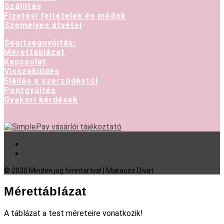
Szállítás
Fizetési feltételek és módok
Személyes átvétel
Segítségnyújtás:
Mérettáblázat
Kapcsolat
Visszaküldés
Elállás a szerződéstől
Pontgyűjtés
Gyakori kérdések
Facebook
Instagram
© 2020 Minden jog fenntartva! | Makausz Divat
Mérettáblázat
A táblázat a test méreteire vonatkozik!