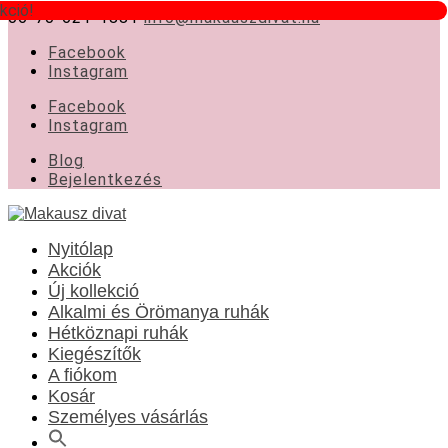
kció!
06-70-621-1881
info@makauszdivat.hu
Facebook
Instagram
Facebook
Instagram
Blog
Bejelentkezés
Nyitólap
Akciók
Új kollekció
Alkalmi és Örömanya ruhák
Hétköznapi ruhák
Kiegészítők
A fiókom
Kosár
Személyes vásárlás