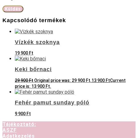
Kapcsolódó termékek
Vízkék szoknya
19 900
Ft
Keki bőrnaci
29 900
Ft
Original price was: 29 900 Ft.
13 900
Ft
Current
price is: 13 900 Ft.
Fehér pamut sunday póló
9 900
Ft
Tájékoztató:
ASZF
Adatkezelés