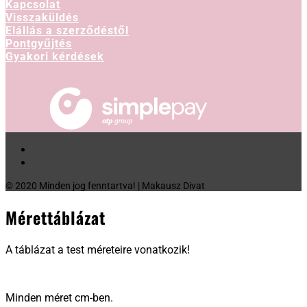
Kapcsolat
Visszaküldés
Elállás a szerződéstől
Pontgyűjtés
Gyakori kérdések
Facebook
Instagram
© 2020 Minden jog fenntartva! | Makausz Divat
Mérettáblázat
A táblázat a test méreteire vonatkozik!
Minden méret cm-ben.