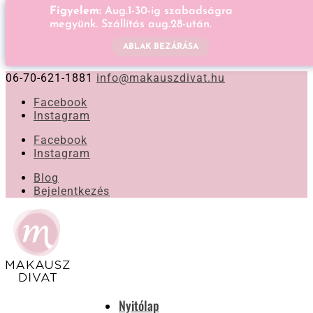
Figyelem:
Aug.1-30-ig szabadságra
megyünk. Szállítás aug.28-után.
ABLAK BEZÁRÁSA
06-70-621-1881
info@makauszdivat.hu
Facebook
Instagram
Facebook
Instagram
Blog
Bejelentkezés
Nyitólap