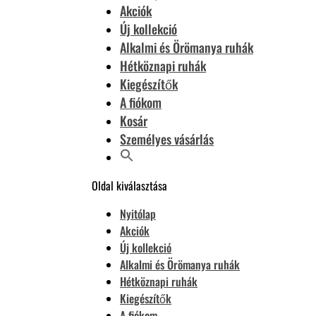
Akciók
Új kollekció
Alkalmi és Örömanya ruhák
Hétköznapi ruhák
Kiegészítők
A fiókom
Kosár
Személyes vásárlás
Oldal kiválasztása
Nyitólap
Akciók
Új kollekció
Alkalmi és Örömanya ruhák
Hétköznapi ruhák
Kiegészítők
A fiókom