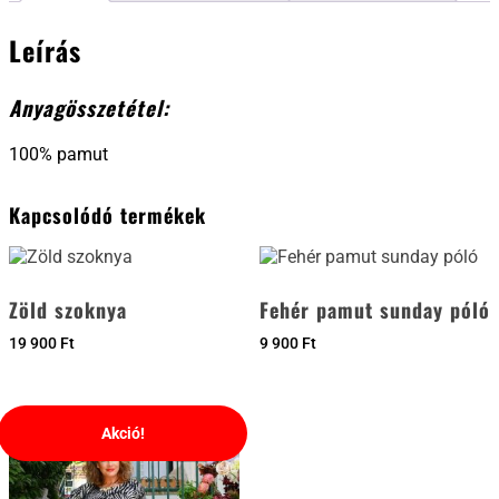
Leírás
Anyagösszetétel:
100% pamut
Kapcsolódó termékek
Zöld szoknya
Fehér pamut sunday póló
19 900
Ft
9 900
Ft
Akció!