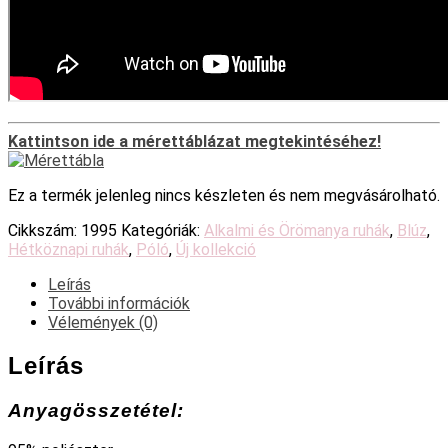
Kattintson ide a mérettáblázat megtekintéséhez!
Ez a termék jelenleg nincs készleten és nem megvásárolható.
Cikkszám:
1995
Kategóriák:
Alkalmi és Örömanya ruhák
,
Blúz
,
Hétköznapi ruhák
,
Póló
,
Új kollekció
Leírás
További információk
Vélemények (0)
Leírás
Anyagösszetétel: