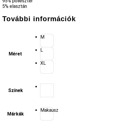
95% poliészter
5% elasztán
További információk
M
L
Méret
XL
Színek
Makausz
Márkák