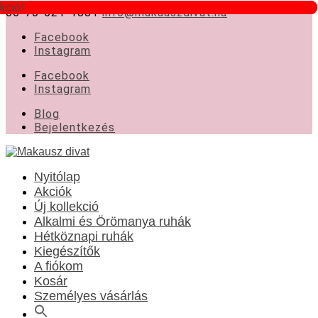
kció!
kció!
kció!
06-70-621-1881
info@makauszdivat.hu
Facebook
Instagram
Facebook
Instagram
Blog
Bejelentkezés
Nyitólap
Akciók
Új kollekció
Alkalmi és Örömanya ruhák
Hétköznapi ruhák
Kiegészítők
A fiókom
Kosár
Személyes vásárlás