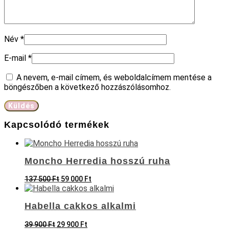
Név
*
E-mail
*
A nevem, e-mail címem, és weboldalcímem mentése a
böngészőben a következő hozzászólásomhoz.
Kapcsolódó termékek
Moncho Herredia hosszú ruha
Original
Current
137 500
Ft
59 000
Ft
price
price
was:
is:
137
59
Habella cakkos alkalmi
500 Ft.
000 Ft.
Original
Current
39 900
Ft
29 900
Ft