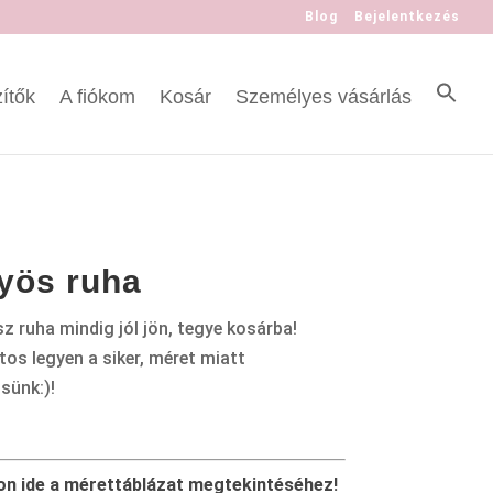
Blog
Bejelentkezés
ítők
A fiókom
Kosár
Személyes vásárlás
yös ruha
z ruha mindig jól jön, tegye kosárba!
tos legyen a siker, méret miatt
sünk:)!
on ide a mérettáblázat megtekintéséhez!