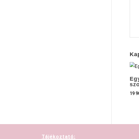
Ka
Eg
sz
19 
Tájékoztató: