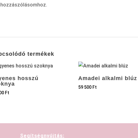
hozzászólásomhoz.
pcsolódó termékek
yenes hosszú
Amadei alkalmi blúz
oknya
59 500
Ft
900
Ft
Segítségnyújtás: