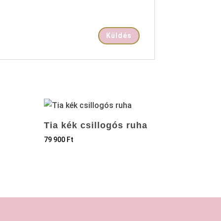
Tia kék csillogós ruha
79 900
Ft