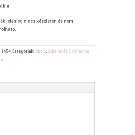
ék jelenleg nincs készleten és nem
olható.
:
1454
Kategóriák:
Akció
,
Alkalmi és Örömanya
ha