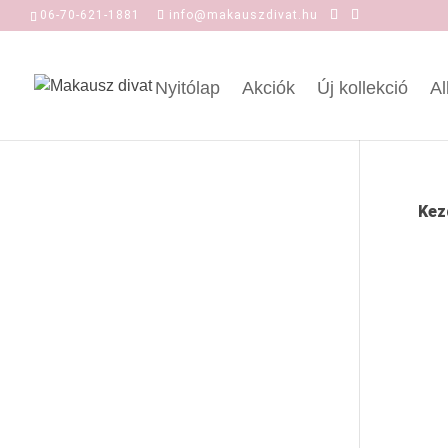
06-70-621-1881
info@makauszdivat.hu
Nyitólap
Akciók
Új kollekció
Al
Kez