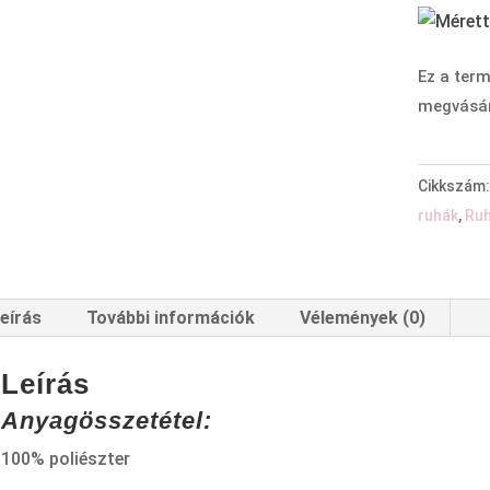
Ez a term
megvásár
Cikkszám
ruhák
,
Ru
eírás
További információk
Vélemények (0)
Leírás
Anyagösszetétel:
100% poliészter