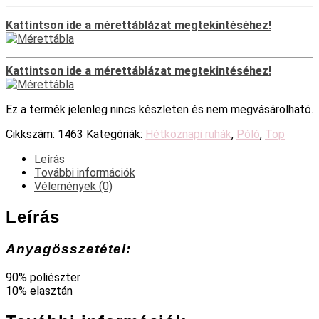
Kattintson ide a mérettáblázat megtekintéséhez!
Kattintson ide a mérettáblázat megtekintéséhez!
Ez a termék jelenleg nincs készleten és nem megvásárolható.
Cikkszám:
1463
Kategóriák:
Hétköznapi ruhák
,
Póló
,
Top
Leírás
További információk
Vélemények (0)
Leírás
Anyagösszetétel:
90% poliészter
10% elasztán