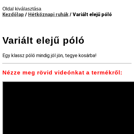
Oldal kiválasztása
Kezdőlap
/
Hétköznapi ruhák
/ Variált elejű póló
Variált elejű póló
Egy klassz póló mindig jól jön, tegye kosárba!
Nézze meg rövid videónkat a termékről: