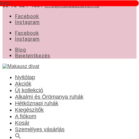
kció!
kció!
06-70-621-1881
info@makauszdivat.hu
Facebook
Instagram
Facebook
Instagram
Blog
Bejelentkezés
Nyitólap
Akciók
Új kollekció
Alkalmi és Örömanya ruhák
Hétköznapi ruhák
Kiegészítők
A fiókom
Kosár
Személyes vásárlás