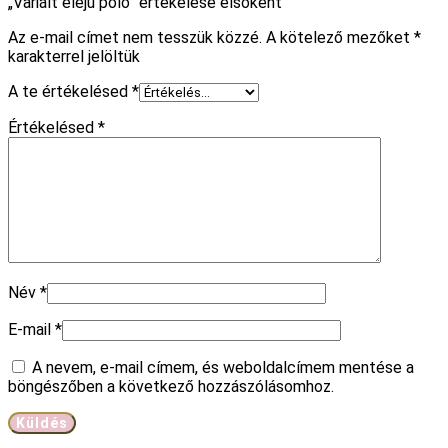
„Variált elejű póló” értékelése elsőként
Az e-mail címet nem tesszük közzé.
A kötelező mezőket
*
karakterrel jelöltük
A te értékelésed
*
Értékelésed
*
Név
*
E-mail
*
A nevem, e-mail címem, és weboldalcímem mentése a
böngészőben a következő hozzászólásomhoz.