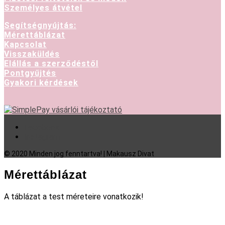
Személyes átvétel
Segítségnyújtás:
Mérettáblázat
Kapcsolat
Visszaküldés
Elállás a szerződéstől
Pontgyűjtés
Gyakori kérdések
Facebook
Instagram
© 2020 Minden jog fenntartva! | Makausz Divat
Mérettáblázat
A táblázat a test méreteire vonatkozik!