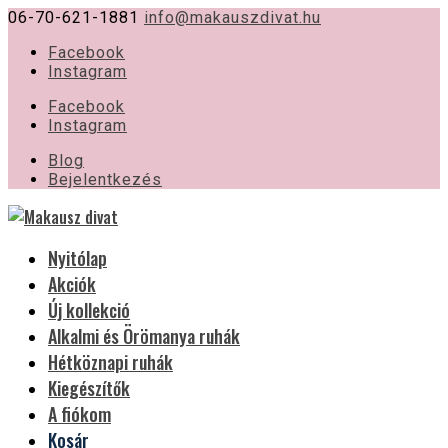
06-70-621-1881
info@makauszdivat.hu
Facebook
Instagram
Facebook
Instagram
Blog
Bejelentkezés
Nyitólap
Akciók
Új kollekció
Alkalmi és Örömanya ruhák
Hétköznapi ruhák
Kiegészítők
A fiókom
Kosár