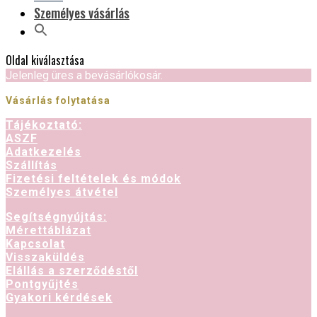
Személyes vásárlás
Oldal kiválasztása
Jelenleg üres a bevásárlókosár.
Vásárlás folytatása
Tájékoztató:
ASZF
Adatkezelés
Szállítás
Fizetési feltételek és módok
Személyes átvétel
Segítségnyújtás:
Mérettáblázat
Kapcsolat
Visszaküldés
Elállás a szerződéstől
Pontgyűjtés
Gyakori kérdések