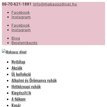
06-70-621-1881
info@makauszdivat.hu
Facebook
Instagram
Facebook
Instagram
Blog
Bejelentkezés
Nyitólap
Akciók
Új kollekció
Alkalmi és Örömanya ruhák
Hétköznapi ruhák
Kiegészítők
A fiókom
Kosár