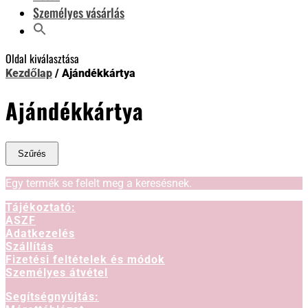
Személyes vásárlás
Oldal kiválasztása
Kezdőlap
/ Ajándékkártya
Ajándékkártya
Szűrés
Egy termék se felelt meg a keresésnek.
Tájékoztató:
ASZF
Adatkezelés
Szállítás
Fizetési feltételek és módok
Személyes átvétel
Segítségnyújtás: