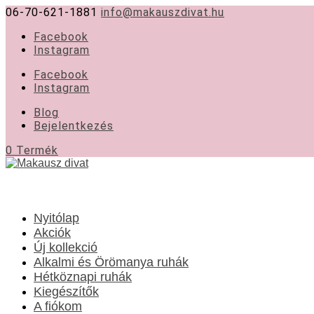
06-70-621-1881
info@makauszdivat.hu
Facebook
Instagram
Facebook
Instagram
Blog
Bejelentkezés
0 Termék
Nyitólap
Akciók
Új kollekció
Alkalmi és Örömanya ruhák
Hétköznapi ruhák
Kiegészítők
A fiókom