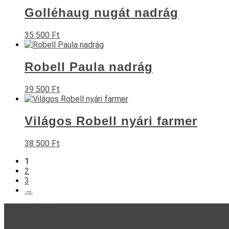
Golléhaug nugát nadrág
35 500
Ft
Robell Paula nadrág
39 500
Ft
Világos Robell nyári farmer
38 500
Ft
1
2
3
→
Tájékoztató:
ASZF
Adatkezelés