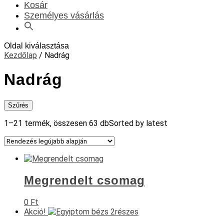
Kosár
Személyes vásárlás
Oldal kiválasztása
Kezdőlap
/ Nadrág
Nadrág
Szűrés
1–21 termék, összesen 63 db
Sorted by latest
Megrendelt csomag
0
Ft
Akció!