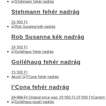
Stehmann fehér nadrág
26 900
Ft
Rob Susanna kék nadrág
39 500
Ft
Golléhaug fehér nadrág
35 500
Ft
Akció!
I’Cona fehér nadrág
39 900
Ft
Original price was: 39 900 Ft.
29 900
Ft
Current 