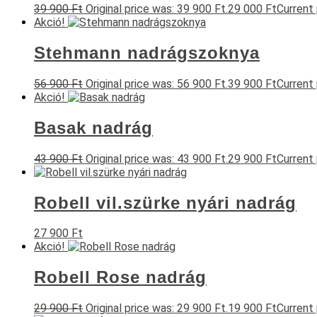
39 900
Ft
Original price was: 39 900 Ft.
29 000
Ft
Current 
Akció!
Stehmann nadrágszoknya
56 900
Ft
Original price was: 56 900 Ft.
39 900
Ft
Current 
Akció!
Basak nadrág
43 900
Ft
Original price was: 43 900 Ft.
29 900
Ft
Current 
Robell vil.szürke nyári nadrág
27 900
Ft
Akció!
Robell Rose nadrág
29 900
Ft
Original price was: 29 900 Ft.
19 900
Ft
Current 