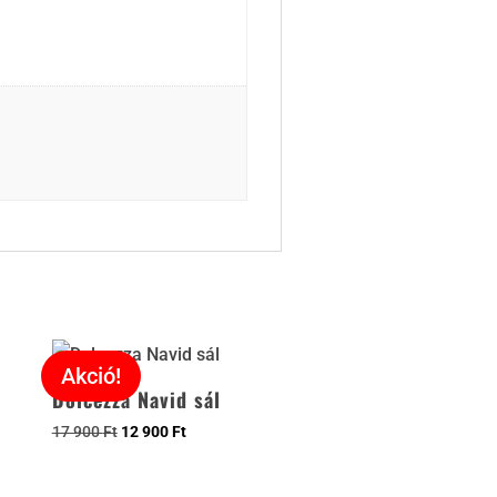
Akció!
Dolcezza Navid sál
17 900
Ft
12 900
Ft