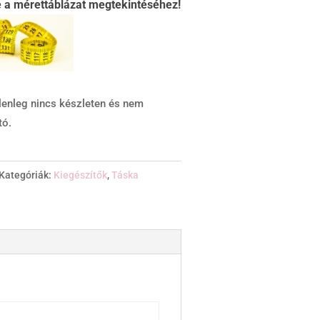
e a mérettáblázat megtekintéséhez!
lenleg nincs készleten és nem
tó.
Kategóriák:
Kiegészítők
,
Táska