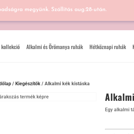
badságra megyünk. Szállítás aug.28-után.
 kollekció
Alkalmi és Örömanya ruhák
Hétköznapi ruhák
dőlap
/
Kiegészítők
/ Alkalmi kék kistáska
Alkalmi
Egy alkalmi t