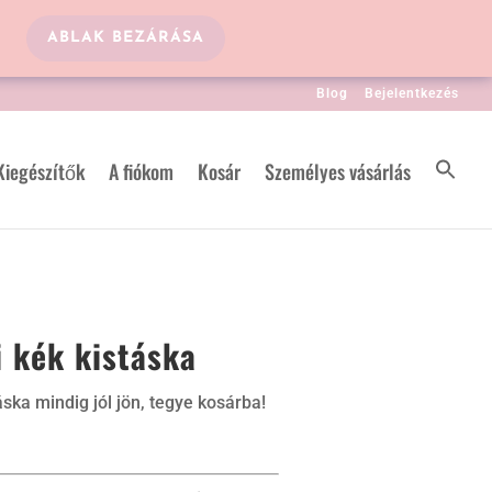
ABLAK BEZÁRÁSA
Blog
Bejelentkezés
Kiegészítők
A fiókom
Kosár
Személyes vásárlás
 kék kistáska
áska mindig jól jön, tegye kosárba!