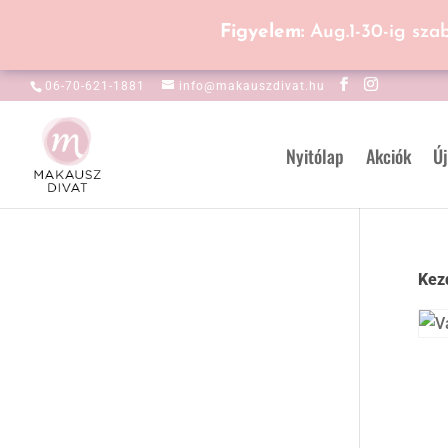
Figyelem:
Aug.1-30-ig sza
06-70-621-1881
info@makauszdivat.hu
Nyitólap
Akciók
Új
Kez