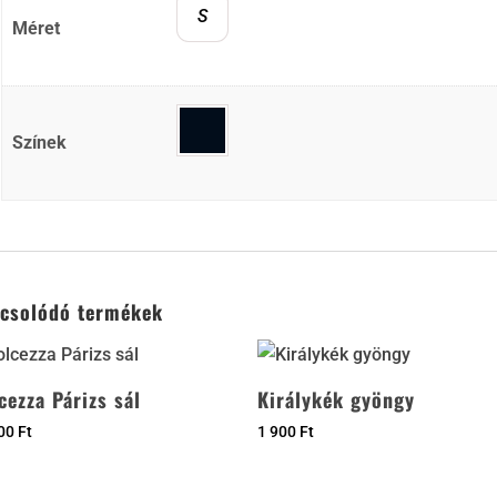
S
Méret
Színek
csolódó termékek
cezza Párizs sál
Királykék gyöngy
900
Ft
1 900
Ft