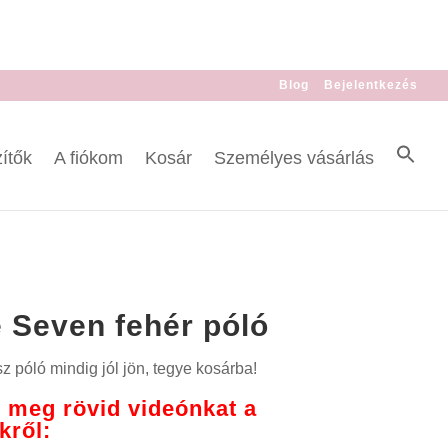
Blog
Bejelentkezés
ítők
A fiókom
Kosár
Személyes vásárlás
 Seven fehér póló
z póló mindig jól jön, tegye kosárba!
 meg rövid videónkat a
kről: