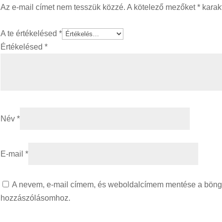
Az e-mail címet nem tesszük közzé.
A kötelező mezőket
*
karakt
A te értékelésed
*
Értékelésed
*
Név
*
E-mail
*
A nevem, e-mail címem, és weboldalcímem mentése a bön
hozzászólásomhoz.