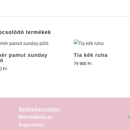
pcsolódó termékek
hér pamut sunday
Tia kék ruha
ló
79 900
Ft
00
Ft
Segítségnyújtás:
Mérettáblázat
Kapcsolat