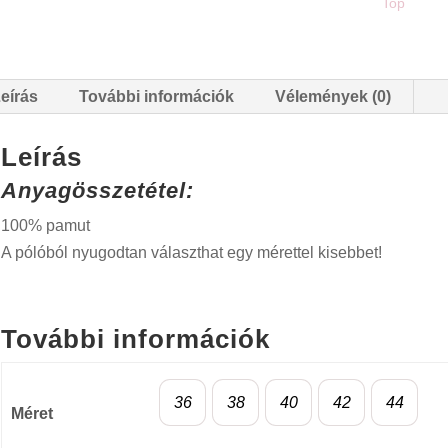
Top
eírás
További információk
Vélemények (0)
Leírás
Anyagösszetétel:
100% pamut
A pólóból nyugodtan választhat egy mérettel kisebbet!
További információk
36
38
40
42
44
Méret