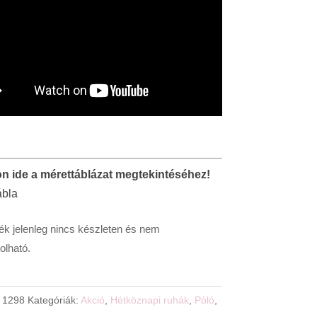
on ide a mérettáblázat megtekintéséhez!
ék jelenleg nincs készleten és nem
lható.
:
1298
Kategóriák:
Akció
,
Hétköznapi ruhák
,
Póló
,