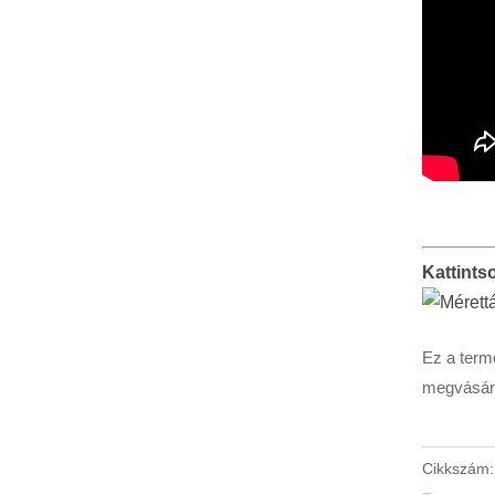
Kattints
Ez a term
megvásáro
Cikkszám