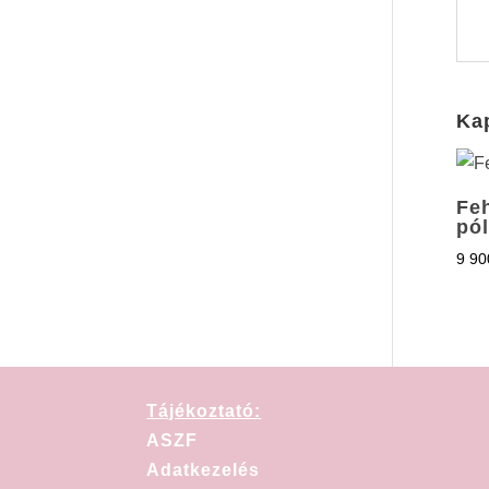
Ka
Fe
pó
9 9
Tájékoztató:
ASZF
Adatkezelés