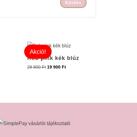
Akció!
Rob pink kék blúz
29 900
Ft
19 900
Ft