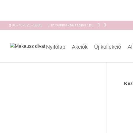
06-70-621-1881
info@makauszdivat.hu
Nyitólap
Akciók
Új kollekció
Al
Kez