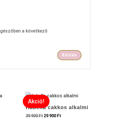
ngészőben a következő
Akció!
Habella cakkos alkalmi
39 900
Ft
29 900
Ft