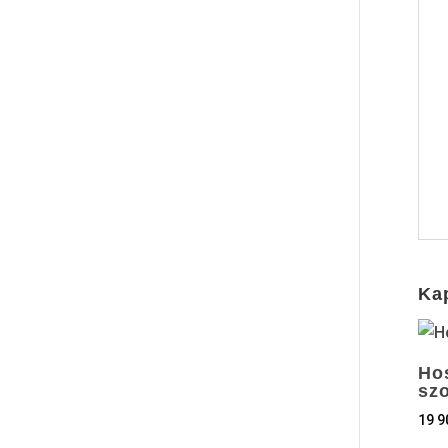
Ka
Ho
sz
19 