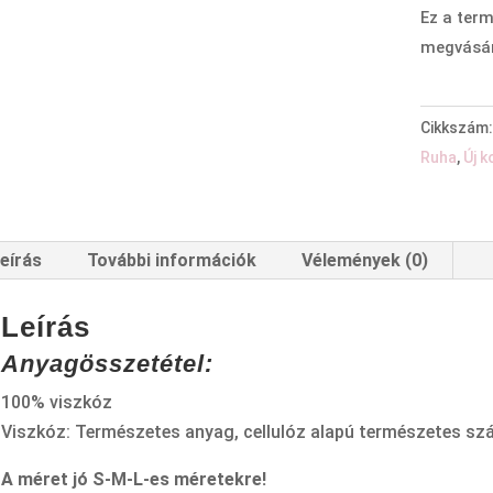
Ez a term
megvásár
Cikkszám
Ruha
,
Új k
eírás
További információk
Vélemények (0)
Leírás
Anyagösszetétel:
100% viszkóz
Viszkóz: Természetes anyag, cellulóz alapú természetes szá
A méret jó S-M-L-es méretekre!