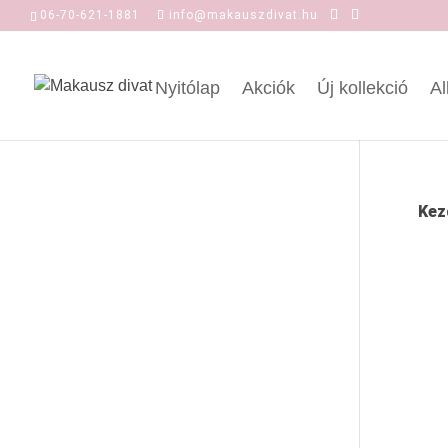
06-70-621-1881
info@makauszdivat.hu
Nyitólap
Akciók
Új kollekció
Al
Kez