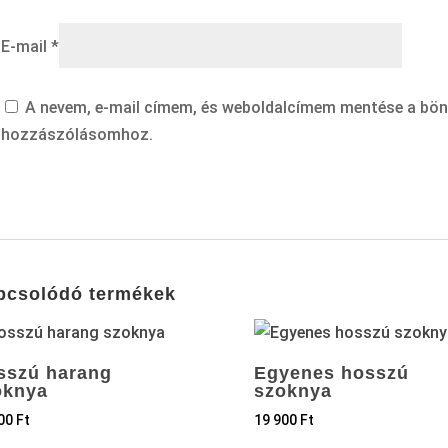
E-mail
*
A nevem, e-mail címem, és weboldalcímem mentése a bö
hozzászólásomhoz.
pcsolódó termékek
sszú harang
Egyenes hosszú
oknya
szoknya
900
Ft
19 900
Ft