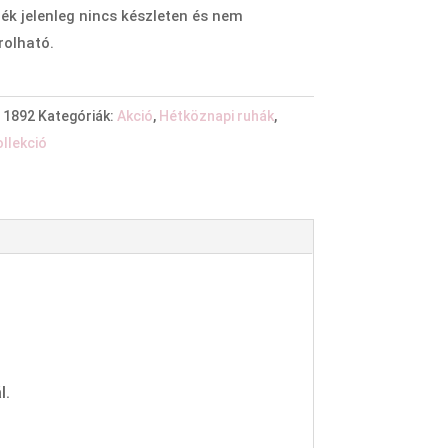
ék jelenleg nincs készleten és nem
olható.
:
1892
Kategóriák:
Akció
,
Hétköznapi ruhák
,
ollekció
l.