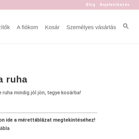
Blog
Bejelentkezés
ítők
A fiókom
Kosár
Személyes vásárlás
a ruha
 ruha mindig jól jön, tegye kosárba!
on ide a mérettáblázat megtekintéséhez!