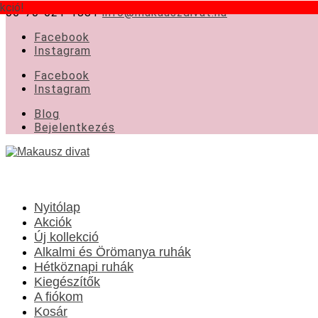
kció!
06-70-621-1881
info@makauszdivat.hu
Facebook
Instagram
Facebook
Instagram
Blog
Bejelentkezés
Nyitólap
Akciók
Új kollekció
Alkalmi és Örömanya ruhák
Hétköznapi ruhák
Kiegészítők
A fiókom
Kosár