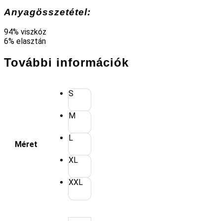
Anyagösszetétel:
94% viszkóz
6% elasztán
További információk
S
M
L
Méret
XL
XXL