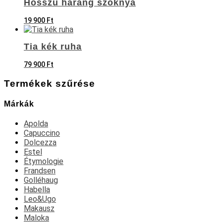
Hosszú harang szoknya
19 900
Ft
Tia kék ruha
79 900
Ft
Termékek szűrése
Márkák
Apolda
Capuccino
Dolcezza
Estel
Étymologie
Frandsen
Golléhaug
Habella
Leo&Ugo
Makausz
Maloka