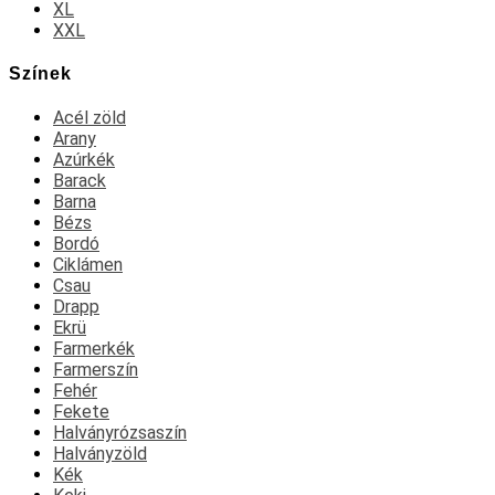
XL
XXL
Színek
Acél zöld
Arany
Azúrkék
Barack
Barna
Bézs
Bordó
Ciklámen
Csau
Drapp
Ekrü
Farmerkék
Farmerszín
Fehér
Fekete
Halványrózsaszín
Halványzöld
Kék