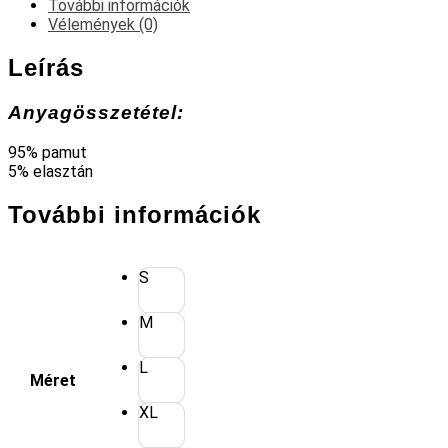
További információk
Vélemények (0)
Leírás
Anyagösszetétel:
95% pamut
5% elasztán
További információk
S
M
L
Méret
XL