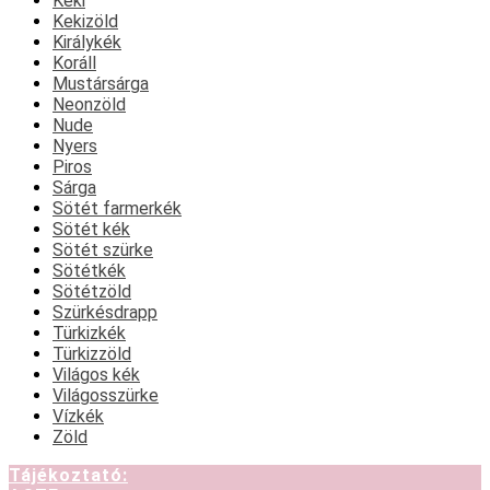
Keki
Kekizöld
Királykék
Koráll
Mustársárga
Neonzöld
Nude
Nyers
Piros
Sárga
Sötét farmerkék
Sötét kék
Sötét szürke
Sötétkék
Sötétzöld
Szürkésdrapp
Türkizkék
Türkizzöld
Világos kék
Világosszürke
Vízkék
Zöld
Tájékoztató: