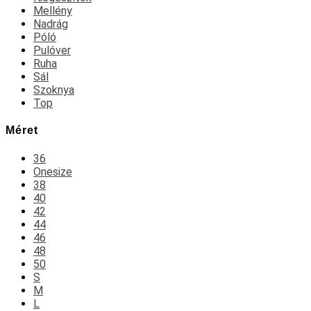
Mellény
Nadrág
Póló
Pulóver
Ruha
Sál
Szoknya
Top
Méret
36
Onesize
38
40
42
44
46
48
50
S
M
L