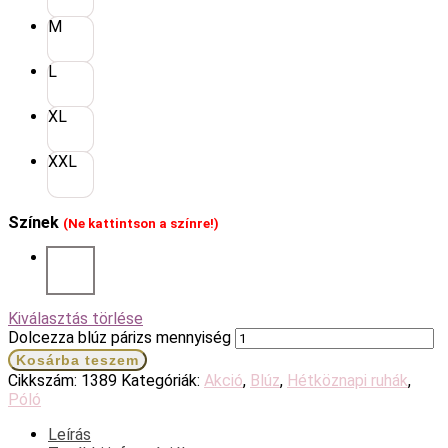
M
L
XL
XXL
Színek
(Ne kattintson a színre!)
Kiválasztás törlése
Dolcezza blúz párizs mennyiség
Kosárba teszem
Cikkszám:
1389
Kategóriák:
Akció
,
Blúz
,
Hétköznapi ruhák
,
Póló
Leírás