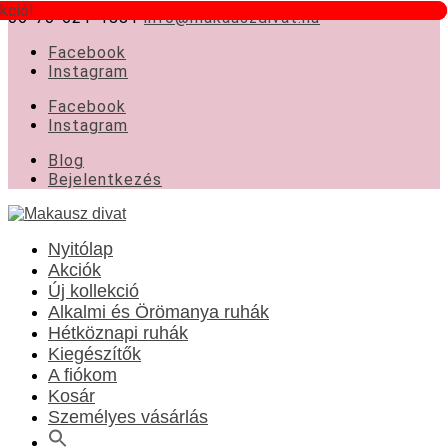
kció!
kció!
06-70-621-1881
info@makauszdivat.hu
Facebook
Instagram
Facebook
Instagram
Blog
Bejelentkezés
Nyitólap
Akciók
Új kollekció
Alkalmi és Örömanya ruhák
Hétköznapi ruhák
Kiegészítők
A fiókom
Kosár
Személyes vásárlás