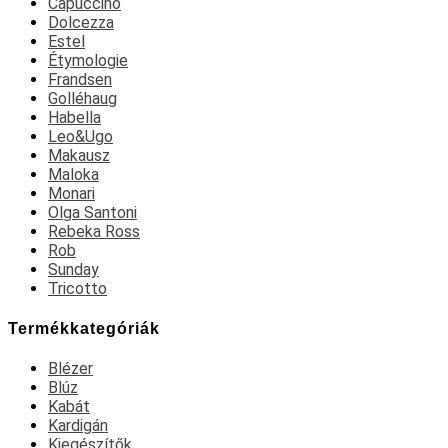
Capuccino
Dolcezza
Estel
Étymologie
Frandsen
Golléhaug
Habella
Leo&Ugo
Makausz
Maloka
Monari
Olga Santoni
Rebeka Ross
Rob
Sunday
Tricotto
Termékkategóriák
Blézer
Blúz
Kabát
Kardigán
Kiegészítők