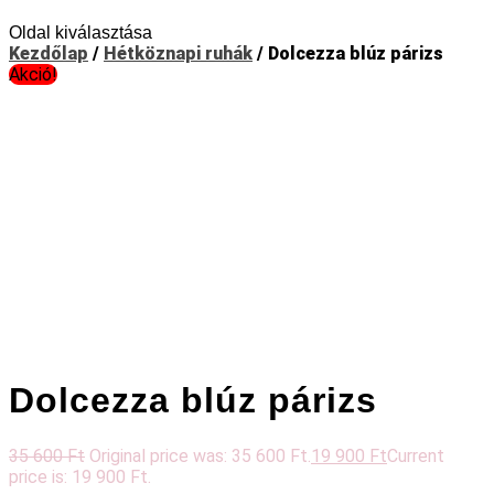
Oldal kiválasztása
Kezdőlap
/
Hétköznapi ruhák
/ Dolcezza blúz párizs
Akció!
Dolcezza blúz párizs
35 600
Ft
Original price was: 35 600 Ft.
19 900
Ft
Current
price is: 19 900 Ft.