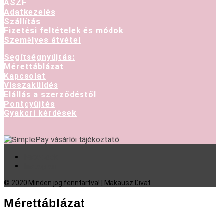
ASZF
Adatkezelés
Szállítás
Fizetési feltételek és módok
Személyes átvétel
Segítségnyújtás:
Mérettáblázat
Kapcsolat
Visszaküldés
Elállás a szerződéstől
Pontgyűjtés
Gyakori kérdések
Facebook
Instagram
© 2020 Minden jog fenntartva! | Makausz Divat
Mérettáblázat