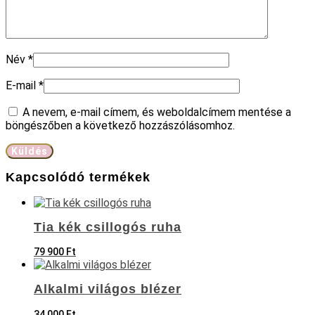
Név
*
E-mail
*
A nevem, e-mail címem, és weboldalcímem mentése a
böngészőben a következő hozzászólásomhoz.
Kapcsolódó termékek
Tia kék csillogós ruha
79 900
Ft
Alkalmi világos blézer
34 000
Ft