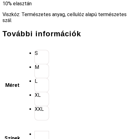
10% elasztán
Viszkóz: Természetes anyag, cellulóz alapú természetes
szál.
További információk
S
M
L
Méret
XL
XXL
Színek