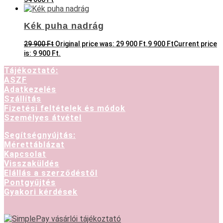
Kék puha nadrág
29 900
Ft
Original price was: 29 900 Ft.
9 900
Ft
Current price
is: 9 900 Ft.
Tájékoztató:
ASZF
Adatkezelés
Szállítás
Fizetési feltételek és módok
Személyes átvétel
Segítségnyújtás:
Mérettáblázat
Kapcsolat
Visszaküldés
Elállás a szerződéstől
Pontgyűjtés
Gyakori kérdések