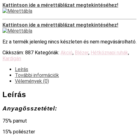
Kattintson ide a mérettáblázat megtekintéséhez!
Kattintson ide a mérettáblázat megtekintéséhez!
Ez a termék jelenleg nincs készleten és nem megvásárolható.
Cikkszám:
887
Kategóriák:
Akció
,
Blézer
,
Hétköznapi ruhák
,
Kardigán
Leírás
További információk
Vélemények (0)
Leírás
Anyagösszetétel:
75% pamut
15% poliészter