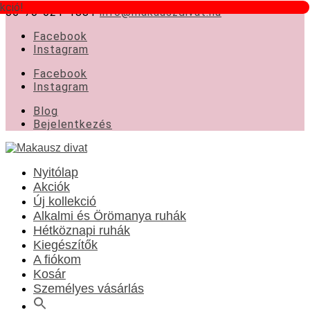
kció!
06-70-621-1881
info@makauszdivat.hu
Facebook
Instagram
Facebook
Instagram
Blog
Bejelentkezés
Nyitólap
Akciók
Új kollekció
Alkalmi és Örömanya ruhák
Hétköznapi ruhák
Kiegészítők
A fiókom
Kosár
Személyes vásárlás