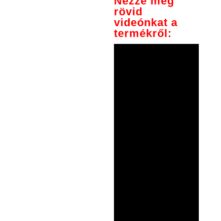
Nézze meg
rövid
videónkat a
termékről: