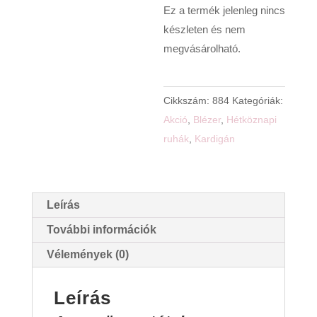
Ez a termék jelenleg nincs
készleten és nem
megvásárolható.
Cikkszám:
884
Kategóriák:
Akció
,
Blézer
,
Hétköznapi
ruhák
,
Kardigán
Leírás
További információk
Vélemények (0)
Leírás