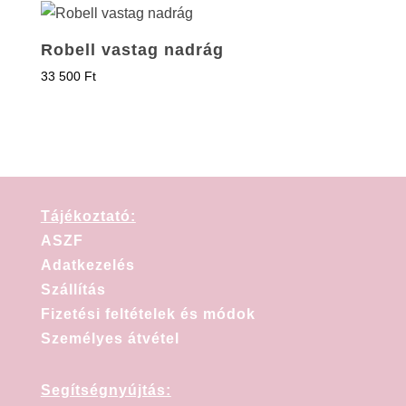
Robell vastag nadrág
33 500
Ft
Tájékoztató:
ASZF
Adatkezelés
Szállítás
Fizetési feltételek és módok
Személyes átvétel
Segítségnyújtás: