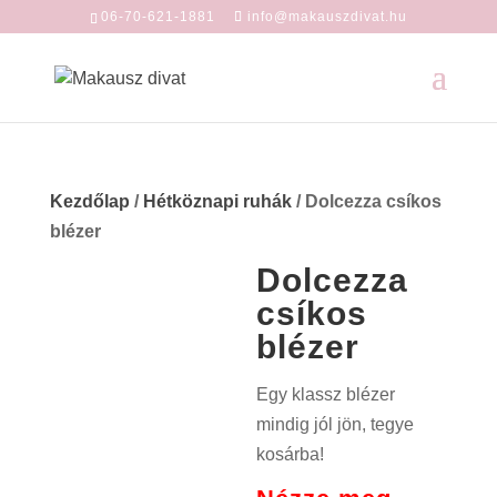
06-70-621-1881
info@makauszdivat.hu
Kezdőlap
/
Hétköznapi ruhák
/ Dolcezza csíkos
blézer
Dolcezza
csíkos
blézer
Egy klassz blézer
mindig jól jön, tegye
kosárba!