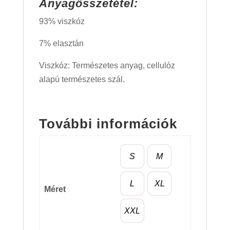
Anyagösszetétel:
93% viszkóz
7% elasztán
Viszkóz: Természetes anyag, cellulóz
alapú természetes szál.
További információk
S
M
L
XL
Méret
XXL