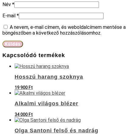
Név
*
E-mail
*
A nevem, e-mail címem, és weboldalcímem mentése a
böngészőben a következő hozzászólásomhoz.
Kapcsolódó termékek
Hosszú harang szoknya
19 900
Ft
Alkalmi világos blézer
34 000
Ft
Olga Santoni felső és nadrág