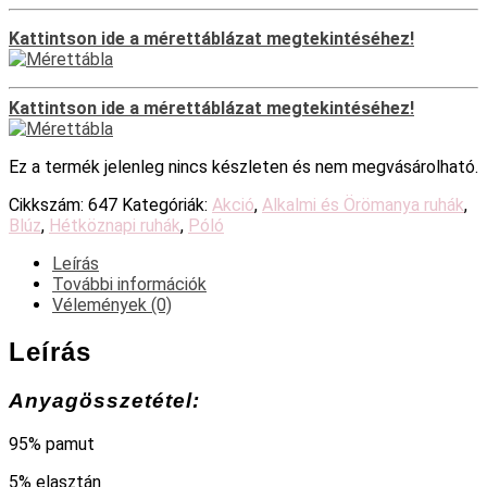
Kattintson ide a mérettáblázat megtekintéséhez!
Kattintson ide a mérettáblázat megtekintéséhez!
Ez a termék jelenleg nincs készleten és nem megvásárolható.
Cikkszám:
647
Kategóriák:
Akció
,
Alkalmi és Örömanya ruhák
,
Blúz
,
Hétköznapi ruhák
,
Póló
Leírás
További információk
Vélemények (0)
Leírás
Anyagösszetétel:
95% pamut
5% elasztán