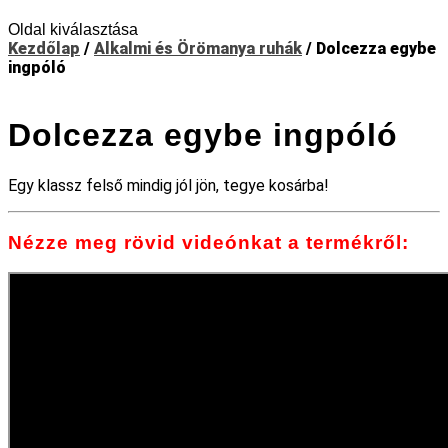
Oldal kiválasztása
Kezdőlap
/
Alkalmi és Örömanya ruhák
/ Dolcezza egybe
ingpóló
Dolcezza egybe ingpóló
Egy klassz felső mindig jól jön, tegye kosárba!
Nézze meg rövid videónkat a termékről: