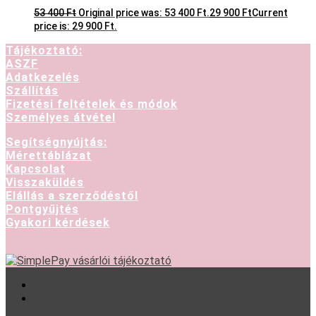
53 400
Ft
Original price was: 53 400 Ft.
29 900
Ft
Current
price is: 29 900 Ft.
Tájékoztató:
ASZF
Adatkezelés
Szállítás
Fizetési feltételek és módok
Személyes átvétel
Segítségnyújtás:
Mérettáblázat
Kapcsolat
Visszaküldés
Elállás a szerződéstől
Pontgyűjtés
Gyakori kérdések
Facebook
Instagram