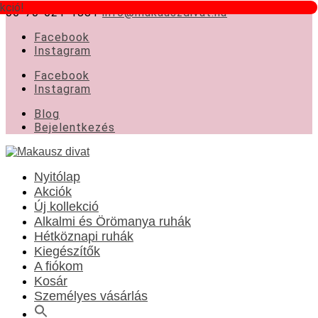
kció!
06-70-621-1881
info@makauszdivat.hu
Facebook
Instagram
Facebook
Instagram
Blog
Bejelentkezés
Nyitólap
Akciók
Új kollekció
Alkalmi és Örömanya ruhák
Hétköznapi ruhák
Kiegészítők
A fiókom
Kosár
Személyes vásárlás