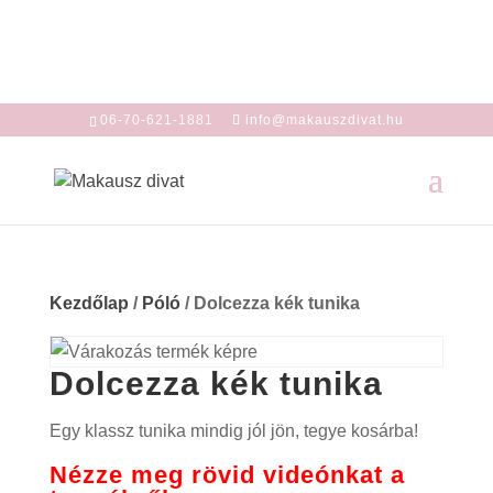
06-70-621-1881
info@makauszdivat.hu
Kezdőlap
/
Póló
/ Dolcezza kék tunika
Dolcezza kék tunika
Egy klassz tunika mindig jól jön, tegye kosárba!
Nézze meg rövid videónkat a