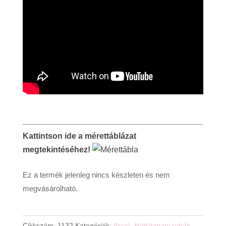
Kattintson ide a mérettáblázat
megtekintéséhez!
Ez a termék jelenleg nincs készleten és nem
megvásárolható.
Cikkszám:
1132
Kategóriák:
Akció
,
Hétköznapi ruhák
,