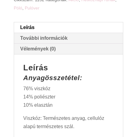
Póló
,
Pulóver
Leírás
További információk
Vélemények (0)
Leírás
Anyagösszetétel:
76% viszkóz
14% poliészter
10% elasztán
Viszkóz: Természetes anyag, cellulóz
alapú természetes szál.