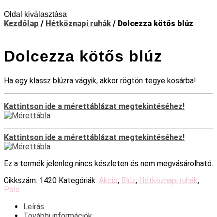
Oldal kiválasztása
Kezdőlap
/
Hétköznapi ruhák
/ Dolcezza kötős blúz
Dolcezza kötős blúz
Ha egy klassz blúzra vágyik, akkor rögtön tegye kosárba!
Kattintson ide a mérettáblázat megtekintéséhez!
Kattintson ide a mérettáblázat megtekintéséhez!
Ez a termék jelenleg nincs készleten és nem megvásárolható.
Cikkszám:
1420
Kategóriák:
Akció
,
Blúz
,
Hétköznapi ruhák
,
Póló
Leírás
További információk