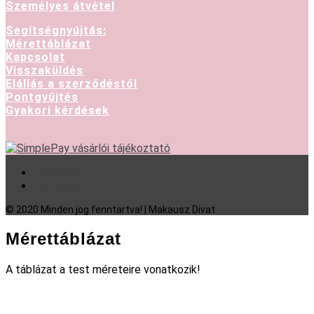
Személyes átvétel
Segítségnyújtás:
Mérettáblázat
Kapcsolat
Visszaküldés
Elállás a szerződéstől
Pontgyűjtés
Gyakori kérdések
Facebook
Instagram
© 2020 Minden jog fenntartva! | Makausz Divat
Mérettáblázat
A táblázat a test méreteire vonatkozik!