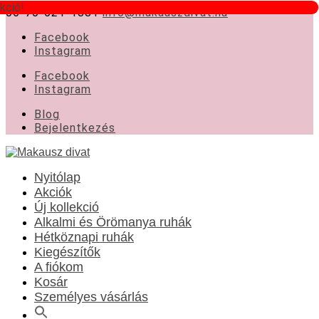
kció!
06-70-621-1881
info@makauszdivat.hu
Facebook
Instagram
Facebook
Instagram
Blog
Bejelentkezés
Nyitólap
Akciók
Új kollekció
Alkalmi és Örömanya ruhák
Hétköznapi ruhák
Kiegészítők
A fiókom
Kosár
Személyes vásárlás