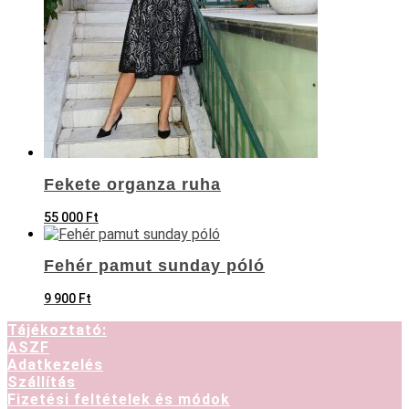
Fekete organza ruha
55 000
Ft
Fehér pamut sunday póló
9 900
Ft
Tájékoztató:
ASZF
Adatkezelés
Szállítás
Fizetési feltételek és módok