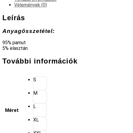
Vélemények (0)
Leírás
Anyagösszetétel:
95% pamut
5% elasztán
További információk
S
M
L
Méret
XL