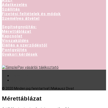
ASZF
Adatkezelés
Szállítás
Fizetési feltételek és módok
Személyes átvétel
Segítségnyújtás:
Mérettáblázat
Kapcsolat
Visszaküldés
Elállás a szerződéstől
Pontgyűjtés
Gyakori kérdések
Facebook
Instagram
© 2020 Minden jog fenntartva! | Makausz Divat
Mérettáblázat