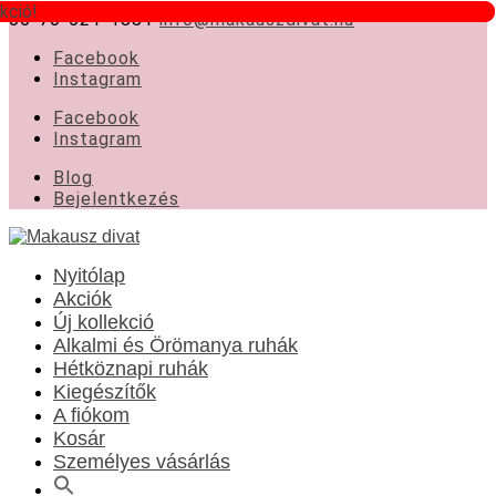
kció!
kció!
06-70-621-1881
info@makauszdivat.hu
Facebook
Instagram
Facebook
Instagram
Blog
Bejelentkezés
Nyitólap
Akciók
Új kollekció
Alkalmi és Örömanya ruhák
Hétköznapi ruhák
Kiegészítők
A fiókom
Kosár
Személyes vásárlás