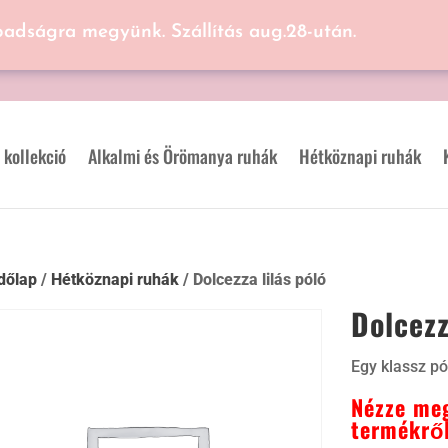
badságra megyünk. Szállítás aug.28-után.
 kollekció
Alkalmi és Örömanya ruhák
Hétköznapi ruhák
dőlap
/
Hétköznapi ruhák
/ Dolcezza lilás póló
Dolcezz
Egy klassz pó
Nézze meg
termékről