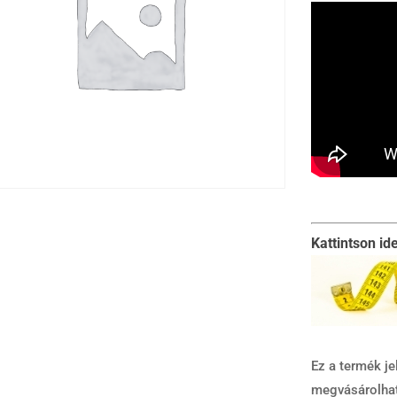
Kattintson id
Ez a termék je
megvásárolha