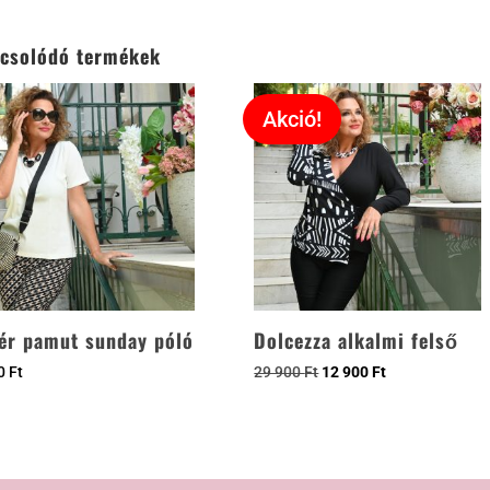
csolódó termékek
Akció!
ér pamut sunday póló
Dolcezza alkalmi felső
00
Ft
29 900
Ft
12 900
Ft