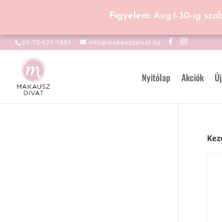
Figyelem:
Aug.1-30-ig sza
06-70-621-1881
info@makauszdivat.hu
Nyitólap
Akciók
Új
Kez