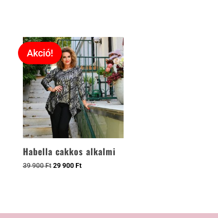
Akció!
Habella cakkos alkalmi
39 900
Ft
29 900
Ft