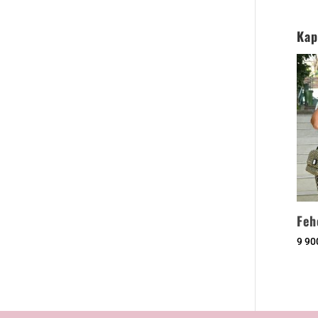
Kap
Feh
9 9