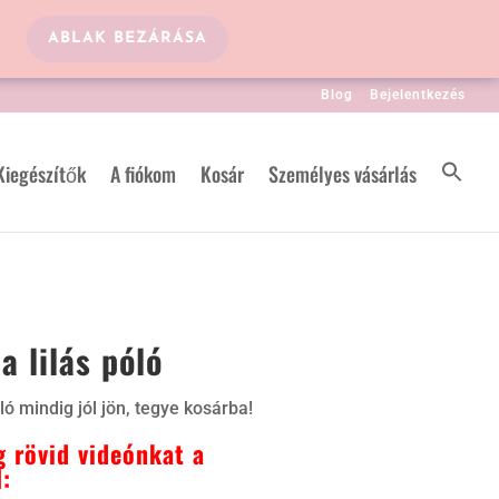
ABLAK BEZÁRÁSA
Blog
Bejelentkezés
Kiegészítők
A fiókom
Kosár
Személyes vásárlás
a lilás póló
ló mindig jól jön, tegye kosárba!
 rövid videónkat a
: