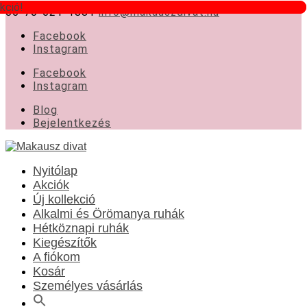
kció!
kció!
06-70-621-1881
info@makauszdivat.hu
Facebook
Instagram
Facebook
Instagram
Blog
Bejelentkezés
Nyitólap
Akciók
Új kollekció
Alkalmi és Örömanya ruhák
Hétköznapi ruhák
Kiegészítők
A fiókom
Kosár
Személyes vásárlás