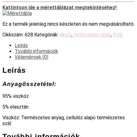
Kattintson ide a mérettáblázat megtekintéséhez!
Ez a termék jelenleg nincs készleten és nem megvásárolható.
Cikkszám:
628
Kategóriák:
Akció
,
Hétköznapi ruhák
,
Póló
Leírás
További információk
Vélemények (0)
Leírás
Anyagösszetétel:
95% viszkóz
5% elasztán
Viszkóz: Természetes anyag, cellulóz alapú természetes
szál.
További információk