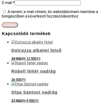
E-mail
*
A nevem, e-mail címem, és weboldalcímem mentése a
böngészőben a következő hozzászólásomhoz.
Kapcsolódó termékek
Dolcezza alkalmi felső
Original
Current
29 900
Ft
12 900
Ft
price
price
was:
is:
29
12
Robell fehér nadrág
900 Ft.
900 Ft.
26 500
Ft
Olga Santoni nadrág
Original
Current
27 900
Ft
9 900
Ft
price
price