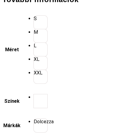
S
M
L
Méret
XL
XXL
Színek
Dolcezza
Márkák