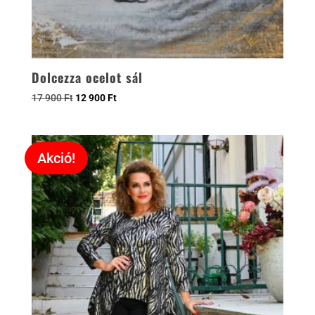
Dolcezza ocelot sál
17 900
Ft
12 900
Ft
Akció!