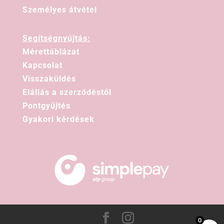
Személyes átvétel
Segítségnyújtás:
Mérettáblázat
Kapcsolat
Visszaküldés
Elállás a szerződéstől
Pontgyűjtés
Gyakori kérdések
0