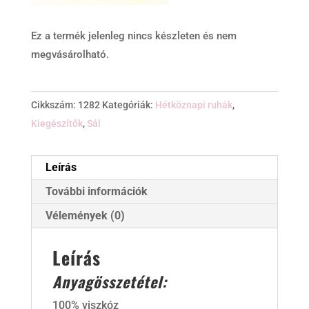
Ez a termék jelenleg nincs készleten és nem
megvásárolható.
Cikkszám:
1282
Kategóriák:
Hétköznapi ruhák
,
Kiegészítők
,
Sál
Leírás
További információk
Vélemények (0)
Leírás
Anyagösszetétel:
100% viszkóz