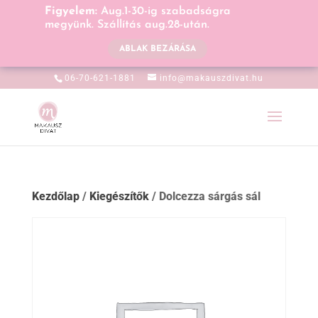
Figyelem:
Aug.1-30-ig szabadságra
megyünk. Szállítás aug.28-után.
ABLAK BEZÁRÁSA
06-70-621-1881
info@makauszdivat.hu
Kezdőlap
/
Kiegészítők
/ Dolcezza sárgás sál