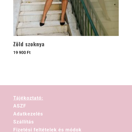
Zöld szoknya
19 900
Ft
Tájékoztató:
ASZF
Adatkezelés
Szállítás
Fizetési feltételek és módok