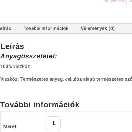
Kiegészítők
,
S
eírás
További információk
Vélemények (0)
Leírás
Anyagösszetétel:
100% viszkóz
Viszkóz: Természetes anyag, cellulóz alapú természetes szá
További információk
L
Méret