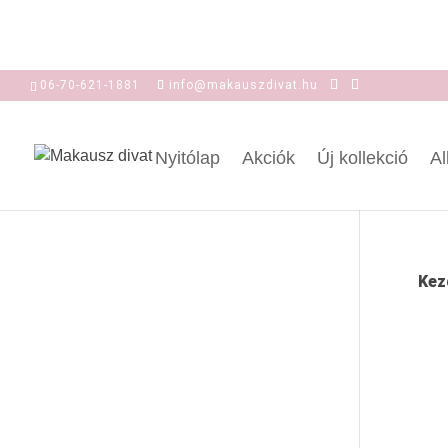
06-70-621-1881
info@makauszdivat.hu
Nyitólap
Akciók
Új kollekció
Al
Kez