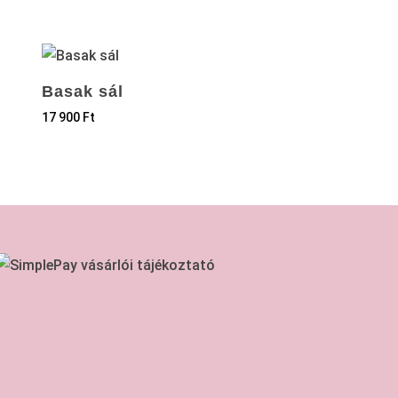
Basak sál
17 900
Ft