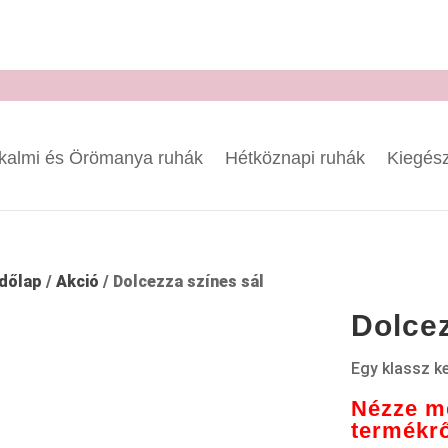
kalmi és Örömanya ruhák
Hétköznapi ruhák
Kiegész
dőlap
/
Akció
/ Dolcezza színes sál
Dolcez
Egy klassz ke
Nézze me
termékrő