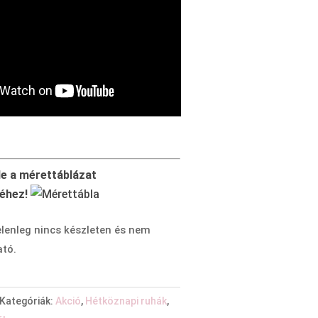
de a mérettáblázat
éhez!
elenleg nincs készleten és nem
tó.
Kategóriák:
Akció
,
Hétköznapi ruhák
,