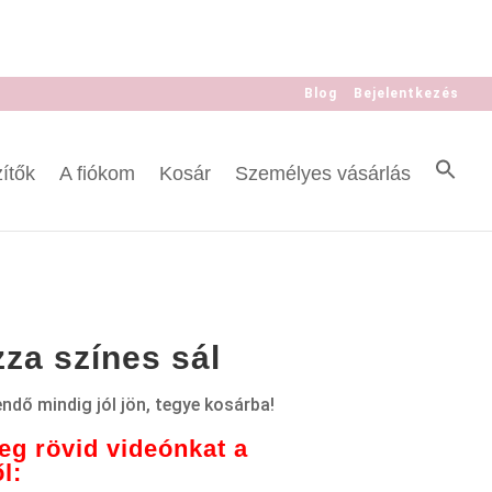
Blog
Bejelentkezés
ítők
A fiókom
Kosár
Személyes vásárlás
za színes sál
ndő mindig jól jön, tegye kosárba!
g rövid videónkat a
l: