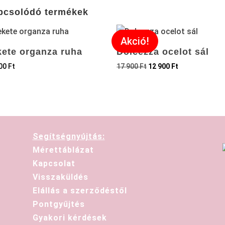
pcsolódó termékek
Akció!
kete organza ruha
Dolcezza ocelot sál
000
Ft
17 900
Ft
12 900
Ft
Segítségnyújtás:
Mérettáblázat
Kapcsolat
Visszaküldés
Elállás a szerződéstől
Pontgyűjtés
Gyakori kérdések