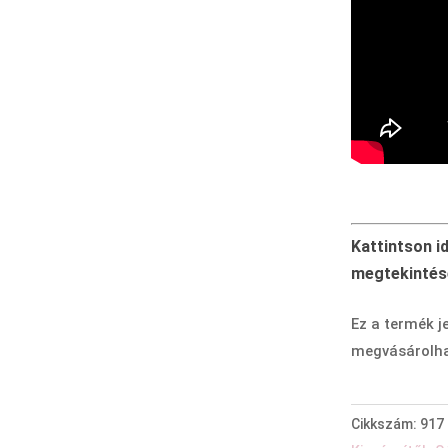
Kattintson i
megtekintés
Ez a termék j
megvásárolha
Cikkszám:
917