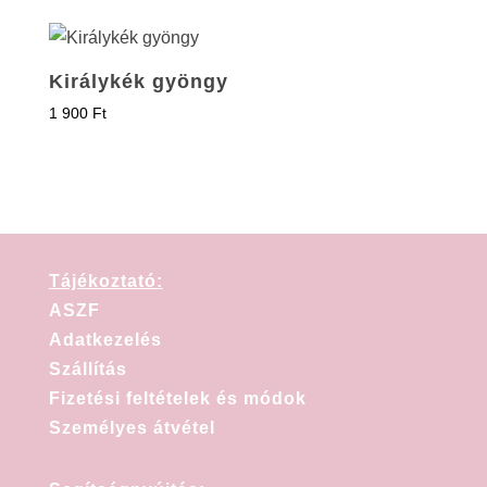
Királykék gyöngy
1 900
Ft
Tájékoztató:
ASZF
Adatkezelés
Szállítás
Fizetési feltételek és módok
Személyes átvétel