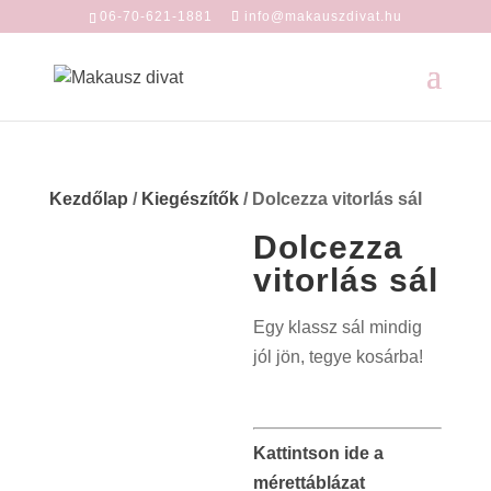
06-70-621-1881
info@makauszdivat.hu
Kezdőlap
/
Kiegészítők
/ Dolcezza vitorlás sál
Dolcezza
vitorlás sál
Egy klassz sál mindig
jól jön, tegye kosárba!
Kattintson ide a
mérettáblázat