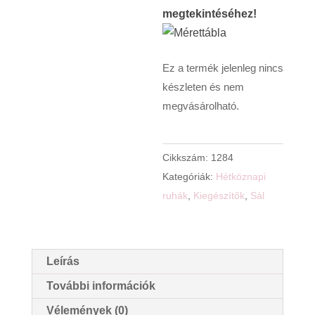
megtekintéséhez!
Ez a termék jelenleg nincs
készleten és nem
megvásárolható.
Cikkszám:
1284
Kategóriák:
Hétköznapi
ruhák
,
Kiegészítők
,
Sál
Leírás
További információk
Vélemények (0)