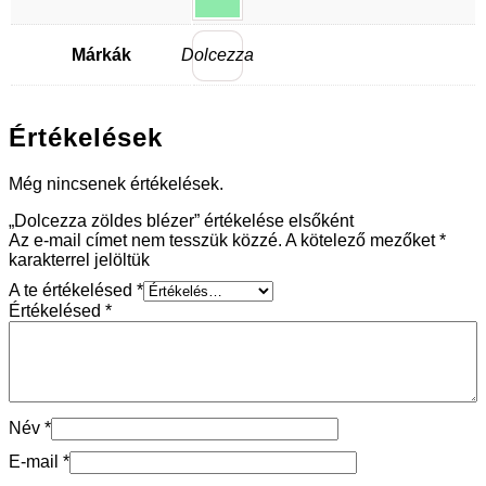
Márkák
Dolcezza
Értékelések
Még nincsenek értékelések.
„Dolcezza zöldes blézer” értékelése elsőként
Az e-mail címet nem tesszük közzé.
A kötelező mezőket
*
karakterrel jelöltük
A te értékelésed
*
Értékelésed
*
Név
*
E-mail
*