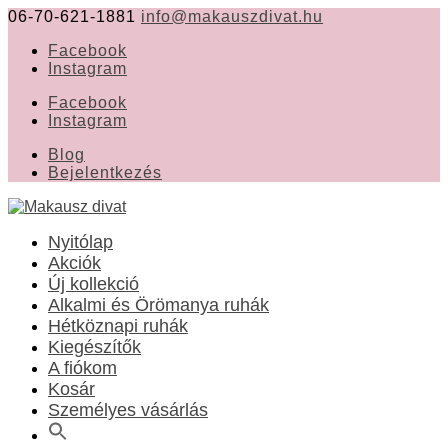
06-70-621-1881
info@makauszdivat.hu
Facebook
Instagram
Facebook
Instagram
Blog
Bejelentkezés
Nyitólap
Akciók
Új kollekció
Alkalmi és Örömanya ruhák
Hétköznapi ruhák
Kiegészítők
A fiókom
Kosár
Személyes vásárlás