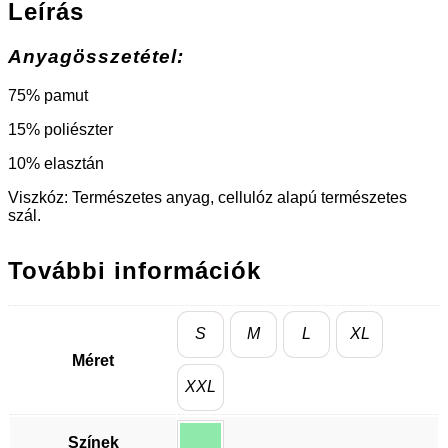
Leírás
Anyagösszetétel:
75% pamut
15% poliészter
10% elasztán
Viszkóz: Természetes anyag, cellulóz alapú természetes
szál.
További információk
S
M
L
XL
Méret
XXL
Színek