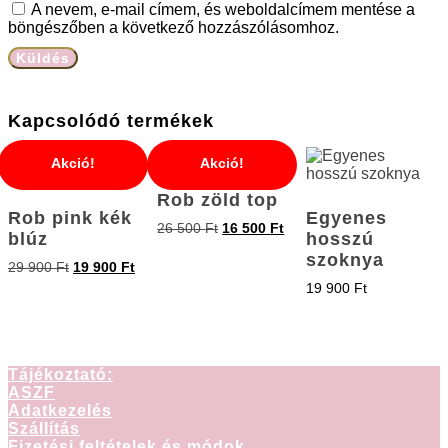
A nevem, e-mail címem, és weboldalcímem mentése a
böngészőben a következő hozzászólásomhoz.
Kapcsolódó termékek
Akció!
Akció!
Rob zöld top
Rob pink kék
Egyenes
26 500
Ft
16 500
Ft
blúz
hosszú
szoknya
29 900
Ft
19 900
Ft
19 900
Ft
Tájékoztató:
ASZF
Adatkezelés
Szállítás
Fizetési feltételek és módok