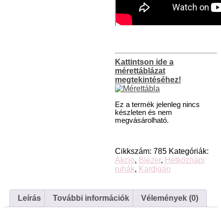
Kattintson ide a
mérettáblázat
megtekintéséhez!
Ez a termék jelenleg nincs
készleten és nem
megvásárolható.
Cikkszám:
785
Kategóriák:
Akció
,
Blézer
,
Hétköznapi
ruhák
,
Kardigán
Leírás
További információk
Vélemények (0)