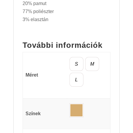
20% pamut
77% poliészter
3% elasztán
További információk
S
M
Méret
L
Színek