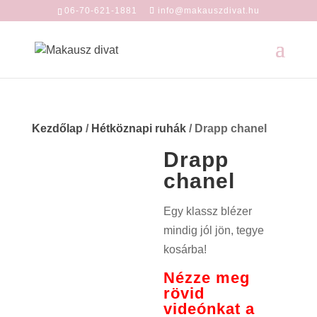
06-70-621-1881
info@makauszdivat.hu
Kezdőlap
/
Hétköznapi ruhák
/ Drapp chanel
Drapp
chanel
Egy klassz blézer
mindig jól jön, tegye
kosárba!
Nézze meg
rövid
videónkat a