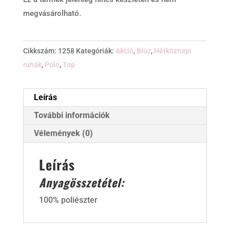
megvásárolható.
Cikkszám:
1258
Kategóriák:
Akció
,
Blúz
,
Hétköznapi
ruhák
,
Póló
,
Top
Leírás
További információk
Vélemények (0)
Leírás
Anyagösszetétel:
100% poliészter