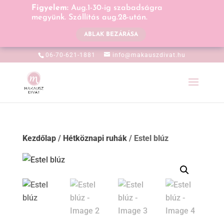
Figyelem:
Aug.1-30-ig szabadságra
megyünk. Szállítás aug.28-után.
ABLAK BEZÁRÁSA
06-70-621-1881
info@makauszdivat.hu
Kezdőlap
/
Hétköznapi ruhák
/ Estel blúz