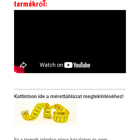
termékről:
Kattintson ide a mérettáblázat megtekintéséhez!
Ez a termék jelenleg nincs készleten és nem