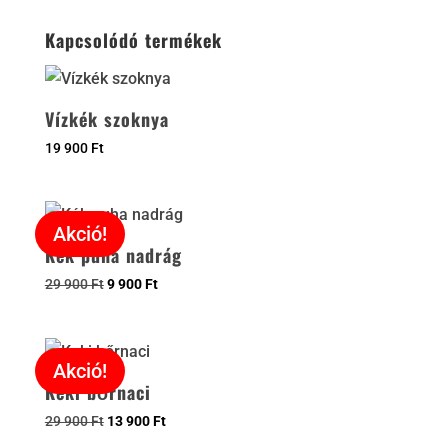
Kapcsolódó termékek
Vízkék szoknya
19 900
Ft
Akció!
Kék puha nadrág
29 900
Ft
9 900
Ft
Akció!
Keki bőrnaci
29 900
Ft
13 900
Ft