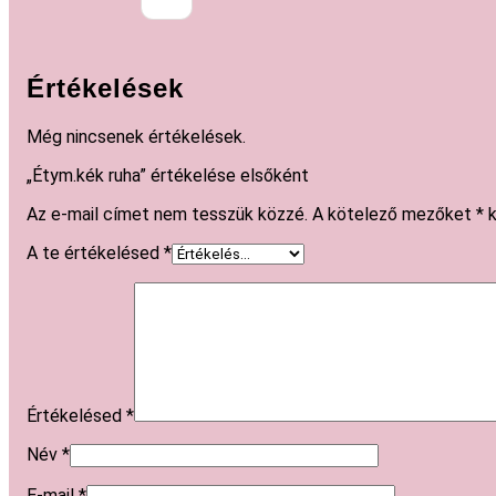
Értékelések
Még nincsenek értékelések.
„Étym.kék ruha” értékelése elsőként
Az e-mail címet nem tesszük közzé.
A kötelező mezőket
*
k
A te értékelésed
*
Értékelésed
*
Név
*
E-mail
*