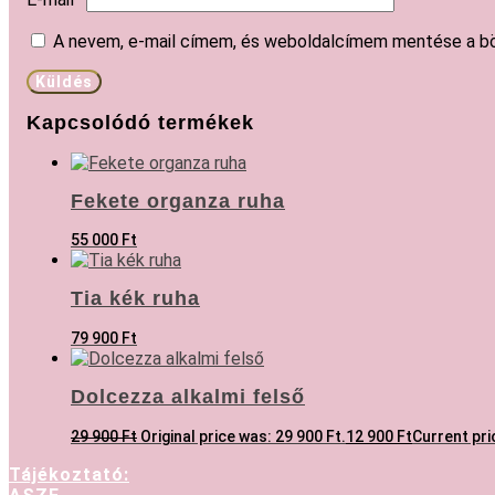
A nevem, e-mail címem, és weboldalcímem mentése a b
Kapcsolódó termékek
Fekete organza ruha
55 000
Ft
Tia kék ruha
79 900
Ft
Dolcezza alkalmi felső
29 900
Ft
Original price was: 29 900 Ft.
12 900
Ft
Current pric
Tájékoztató: