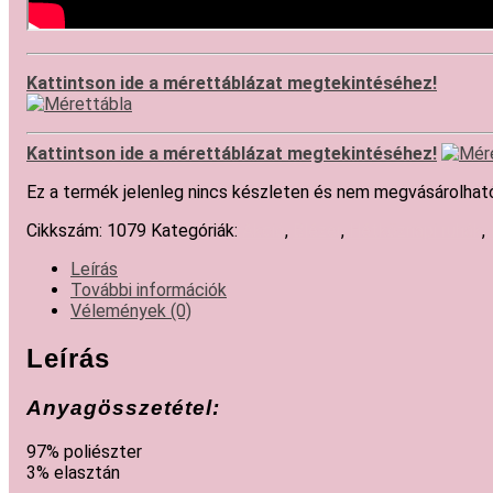
Kattintson ide a mérettáblázat megtekintéséhez!
Kattintson ide a mérettáblázat megtekintéséhez!
Ez a termék jelenleg nincs készleten és nem megvásárolhat
Cikkszám:
1079
Kategóriák:
Akció
,
Blézer
,
Hétköznapi ruhák
,
Leírás
További információk
Vélemények (0)
Leírás
Anyagösszetétel:
97% poliészter
3% elasztán