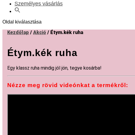
Személyes vásárlás
Oldal kiválasztása
Kezdőlap
/
Akció
/ Étym.kék ruha
Étym.kék ruha
Egy klassz ruha mindig jól jön, tegye kosárba!
Nézze meg rövid videónkat a termékről: