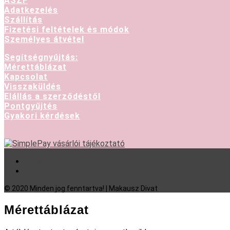
ASZF
Adatkezelés
Szállítás
Fizetési feltételek és módok
Személyes átvétel
Segítségnyújtás:
Mérettáblázat
Kapcsolat
Visszaküldés
Elállás a szerződéstől
Pontgyűjtés
Gyakori kérdések
Facebook
Instagram
© 2020 Minden jog fenntartva! | Makausz Divat
Mérettáblázat