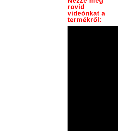
Nézze meg
rövid
videónkat a
termékről: