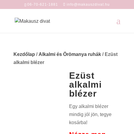
06-70-621-1881
info@makauszdivat.hu
Kezdőlap
/
Alkalmi és Örömanya ruhák
/ Ezüst
alkalmi blézer
Ezüst
alkalmi
blézer
Egy alkalmi blézer
mindig jól jön, tegye
kosárba!