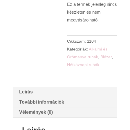
Ez a termék jelenleg nincs
készleten és nem
megvásárolható.
Cikkszám:
1104
Kategóriák:
Alkalmi és
Örömanya ruhák
,
Blézer
,
Hétköznapi ruhák
Leírás
További információk
Vélemények (0)