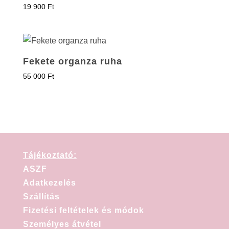
19 900
Ft
Fekete organza ruha
55 000
Ft
Tájékoztató:
ASZF
Adatkezelés
Szállítás
Fizetési feltételek és módok
Személyes átvétel