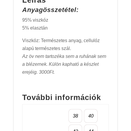
Leírás
Anyagösszetétel:
95% viszkóz
5% elasztán
Viszkóz: Természetes anyag, cellulóz
alapú természetes szál.
Az öv nem tartozéka sem a ruhának sem
a blézernek. Külön kapható a készlet
erejéig. 3000Ft.
További információk
38
40