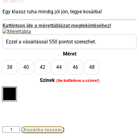
55 000
Ft
Egy klassz ruha mindig jól jön, tegye kosárba!
Kattintson ide a mérettáblázat megtekintéséhez!
Ezzel a vásárlással 550 pontot szerezhet.
Méret
38
40
42
44
46
48
Színek
(Ne kattintson a színre!)
Fekete
Kosárba teszem
organza