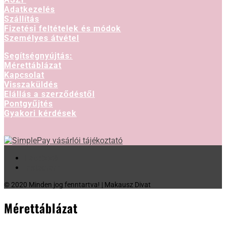
Adatkezelés
Szállítás
Fizetési feltételek és módok
Személyes átvétel
Segítségnyújtás:
Mérettáblázat
Kapcsolat
Visszaküldés
Elállás a szerződéstől
Pontgyűjtés
Gyakori kérdések
Facebook
Instagram
© 2020 Minden jog fenntartva! | Makausz Divat
Mérettáblázat