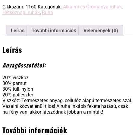
ruha
Cikkszám:
1160
Kategóriák:
Alkalmi és Örömanya ruhák
,
mennyiség
Hétköznapi ruhák
,
Ruha
Leírás
További információk
Vélemények (0)
Leírás
Anyagösszetétel:
20% viszkóz
30% pamut
30% tüll, nylon
20% poliészter
Viszkóz: Természetes anyag, cellulóz alapú természetes szál.
Vasalni közvetlenül tilos! A ruha inkább fekete hatású, csak
ha fény van, akkor látszódnak jobban a minták!
További információk