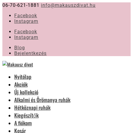
06-70-621-1881
info@makauszdivat.hu
Facebook
Instagram
Facebook
Instagram
Blog
Bejelentkezés
Nyitólap
Akciók
Új kollekció
Alkalmi és Örömanya ruhák
Hétköznapi ruhák
Kiegészítők
A fiókom
Kosár