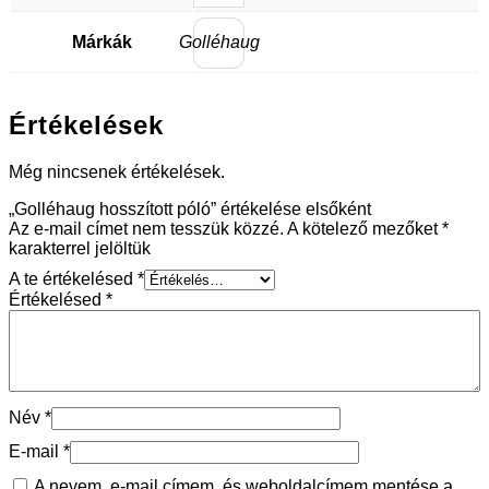
Márkák
Golléhaug
Értékelések
Még nincsenek értékelések.
„Golléhaug hosszított póló” értékelése elsőként
Az e-mail címet nem tesszük közzé.
A kötelező mezőket
*
karakterrel jelöltük
A te értékelésed
*
Értékelésed
*
Név
*
E-mail
*
A nevem, e-mail címem, és weboldalcímem mentése a