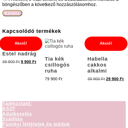
böngészőben a következő hozzászólásomhoz.
Kapcsolódó termékek
Akció!
Akció!
Estel nadrág
Tia kék
Habella
39 800
Ft
9 900
Ft
csillogós
cakkos
ruha
alkalmi
79 900
Ft
39 900
Ft
29 900
Ft
Tájékoztató:
ASZF
Adatkezelés
Szállítás
Fizetési feltételek és módok