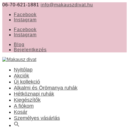
06-70-621-1881
info@makauszdivat.hu
Facebook
Instagram
Facebook
Instagram
Blog
Bejelentkezés
Nyitólap
Akciók
Új kollekció
Alkalmi és Örömanya ruhák
Hétköznapi ruhák
Kiegészítők
A fiókom
Kosár
Személyes vásárlás