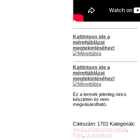
Kattintson ide a
mérettáblázat
megtekintéséhez!
Kattintson ide a
mérettáblázat
megtekintéséhez!
Ez a termék jelenleg nincs
készleten és nem
megvásárolható.
Cikkszám:
1701
Kategóriák:
Akció
,
Hétköznapi ruhák
,
Póló
,
Új kollekció