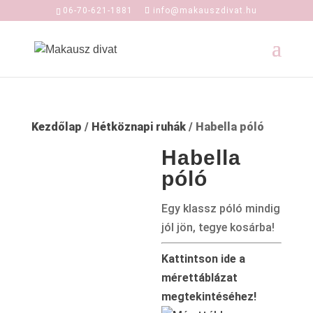
06-70-621-1881
info@makauszdivat.hu
Kezdőlap
/
Hétköznapi ruhák
/ Habella póló
Habella
póló
Egy klassz póló mindig
jól jön, tegye kosárba!
Kattintson ide a
mérettáblázat
megtekintéséhez!