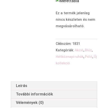
Ez a termék jelenleg
nincs készleten és nem
megvásárolható.
Cikkszám:
1831
Kategóriák:
Akció
,
Blúz
,
Hétköznapi ruhák
,
Póló
,
Új
kollekció
Leírás
További információk
Vélemények (0)