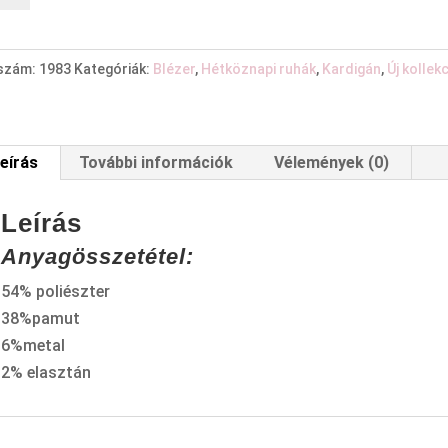
nyiség
kszám:
1983
Kategóriák:
Blézer
,
Hétköznapi ruhák
,
Kardigán
,
Új kollek
eírás
További információk
Vélemények (0)
Leírás
Anyagösszetétel:
54% poliészter
38%pamut
6%metal
2% elasztán