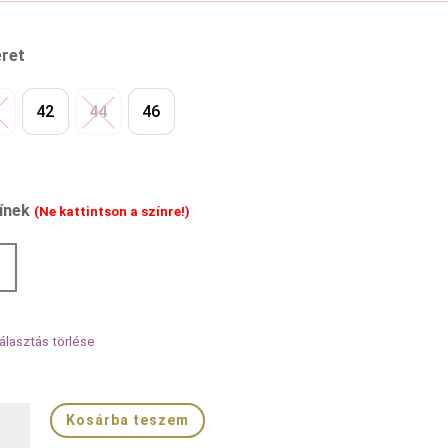
ret
0
42
44
46
ínek
(Ne kattintson a színre!)
álasztás törlése
ona
Kosárba teszem
er