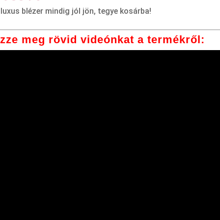
luxus blézer mindig jól jön, tegye kosárba!
zze meg rövid videónkat a termékről: