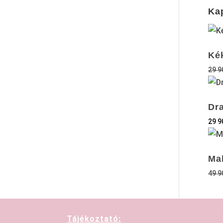
Ka
Ké
29 
Dr
29 
Ma
49 
Tájékoztató: