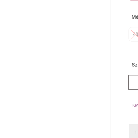
Mé
4
Sz
Kiv
I'C
bléz