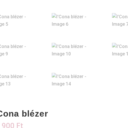
’Cona blézer
 900
Ft