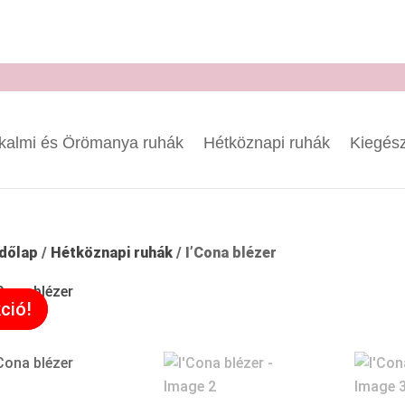
kalmi és Örömanya ruhák
Hétköznapi ruhák
Kiegész
dőlap
/
Hétköznapi ruhák
/ I’Cona blézer
ció!
ció!