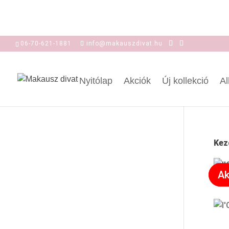
06-70-621-1881
info@makauszdivat.hu
Nyitólap
Akciók
Új kollekció
Al
Kez
Ak
Ak