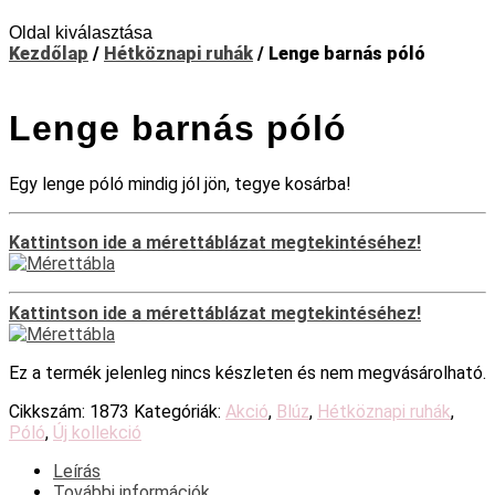
Oldal kiválasztása
Kezdőlap
/
Hétköznapi ruhák
/ Lenge barnás póló
Lenge barnás póló
Egy lenge póló mindig jól jön, tegye kosárba!
Kattintson ide a mérettáblázat megtekintéséhez!
Kattintson ide a mérettáblázat megtekintéséhez!
Ez a termék jelenleg nincs készleten és nem megvásárolható.
Cikkszám:
1873
Kategóriák:
Akció
,
Blúz
,
Hétköznapi ruhák
,
Póló
,
Új kollekció
Leírás
További információk