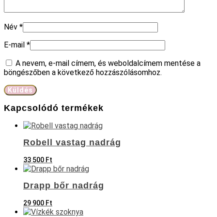
Név
*
E-mail
*
A nevem, e-mail címem, és weboldalcímem mentése a
böngészőben a következő hozzászólásomhoz.
Kapcsolódó termékek
Robell vastag nadrág
33 500
Ft
Drapp bőr nadrág
29 900
Ft