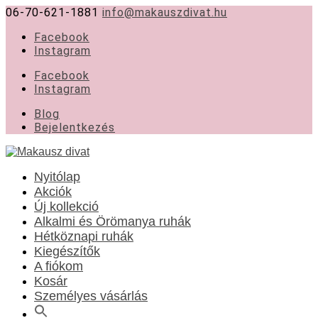
06-70-621-1881
info@makauszdivat.hu
Facebook
Instagram
Facebook
Instagram
Blog
Bejelentkezés
Nyitólap
Akciók
Új kollekció
Alkalmi és Örömanya ruhák
Hétköznapi ruhák
Kiegészítők
A fiókom
Kosár
Személyes vásárlás