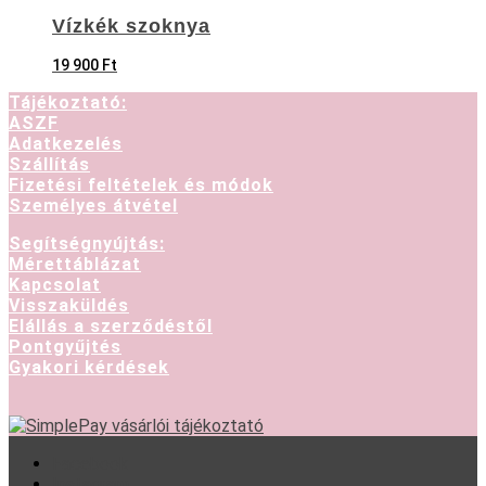
Vízkék szoknya
19 900
Ft
Tájékoztató:
ASZF
Adatkezelés
Szállítás
Fizetési feltételek és módok
Személyes átvétel
Segítségnyújtás:
Mérettáblázat
Kapcsolat
Visszaküldés
Elállás a szerződéstől
Pontgyűjtés
Gyakori kérdések
Facebook
Instagram