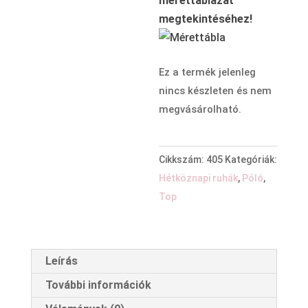
mérettáblázat
megtekintéséhez!
Ez a termék jelenleg
nincs készleten és nem
megvásárolható.
Cikkszám:
405
Kategóriák:
Hétköznapi ruhák
,
Póló
,
Top
Leírás
További információk