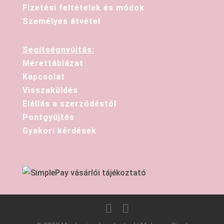
Fizetési feltételek és módok
Személyes átvétel
Segítségnyújtás:
Mérettáblázat
Kapcsolat
Visszaküldés
Elállás a szerződéstől
Pontgyűjtés
Gyakori kérdések