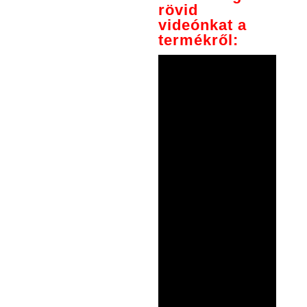
rövid
videónkat a
termékről: