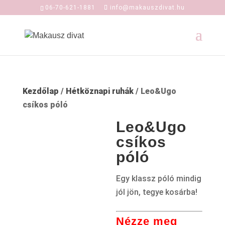
06-70-621-1881
info@makauszdivat.hu
Kezdőlap
/
Hétköznapi ruhák
/ Leo&Ugo
csíkos póló
Leo&Ugo
csíkos
póló
Egy klassz póló mindig
jól jön, tegye kosárba!
Nézze meg