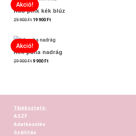
Akció!
Rob pink kék blúz
29 900
Ft
19 900
Ft
Akció!
Kék puha nadrág
29 900
Ft
9 900
Ft
Tájékoztató:
ASZF
Adatkezelés
Szállítás