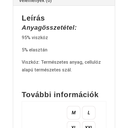
Vélemények (0)
Leírás
Anyagösszetétel:
95% viszkóz
5% elasztán
Viszkóz: Természetes anyag, cellulóz
alapú természetes szál.
További információk
M
L
XL
XXL