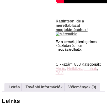
Kattintson ide a
mérettáblázat
megtekintéséhez!
Ez a termék jelenleg nincs
készleten és nem
megvásárolható.
Cikkszám:
833
Kategóriák:
Akció
,
Hétköznapi ruhák
,
Póló
Leírás
További információk
Vélemények (0)
Leírás