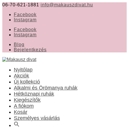
06-70-621-1881
info@makauszdivat.hu
Facebook
Instagram
Facebook
Instagram
Blog
Bejelentkezés
Nyitólap
Akciók
Új kollekció
Alkalmi és Örömanya ruhák
Hétköznapi ruhák
Kiegészítők
A fiókom
Kosár
Személyes vásárlás