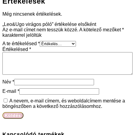
Értékelések
Még nincsenek értékelések.
„Leo&Ugo virágos póló” értékelése elsőként
Az e-mail címet nem tesszük közzé.
A kötelező mezőket
*
karakterrel jelöltük
A te értékelésed
*
Értékelésed
*
Név
*
E-mail
*
A nevem, e-mail címem, és weboldalcímem mentése a
böngészőben a következő hozzászólásomhoz.
Kapcsolódó termékek