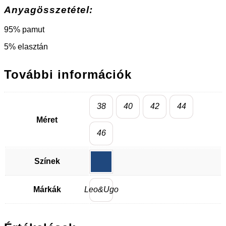
Anyagösszetétel:
95% pamut
5% elasztán
További információk
38
40
42
44
Méret
46
Színek
Márkák
Leo&Ugo