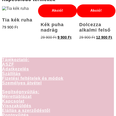
Akció!
Akció!
Tia kék ruha
Kék puha
Dolcezza
79 900
Ft
nadrág
alkalmi felső
29 900
Ft
9 900
Ft
29 900
Ft
12 900
Ft
Tájékoztató:
ASZF
Adatkezelés
Szállítás
Fizetési feltételek és módok
Személyes átvétel
Segítségnyújtás:
Mérettáblázat
Kapcsolat
Visszaküldés
Elállás a szerződéstől
Pontgyűjtés