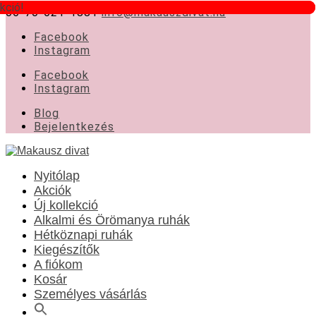
kció!
kció!
06-70-621-1881
info@makauszdivat.hu
Facebook
Instagram
Facebook
Instagram
Blog
Bejelentkezés
Nyitólap
Akciók
Új kollekció
Alkalmi és Örömanya ruhák
Hétköznapi ruhák
Kiegészítők
A fiókom
Kosár
Személyes vásárlás