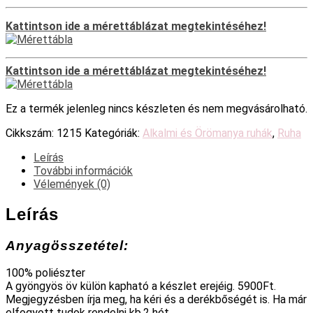
Kattintson ide a mérettáblázat megtekintéséhez!
Kattintson ide a mérettáblázat megtekintéséhez!
Ez a termék jelenleg nincs készleten és nem megvásárolható.
Cikkszám:
1215
Kategóriák:
Alkalmi és Örömanya ruhák
,
Ruha
Leírás
További információk
Vélemények (0)
Leírás
Anyagösszetétel:
100% poliészter
A gyöngyös öv külön kapható a készlet erejéig. 5900Ft.
Megjegyzésben írja meg, ha kéri és a derékbőségét is. Ha már
elfogyott tudok rendelni kb.2 hét.