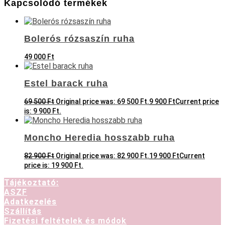
Kapcsolódó termékek
Bolerós rózsaszín ruha
49 000
Ft
Estel barack ruha
69 500
Ft
Original price was: 69 500 Ft.
9 900
Ft
Current price
is: 9 900 Ft.
Moncho Heredia hosszabb ruha
82 900
Ft
Original price was: 82 900 Ft.
19 900
Ft
Current
price is: 19 900 Ft.
Tájékoztató:
ASZF
Adatkezelés
Szállítás
Fizetési feltételek és módok