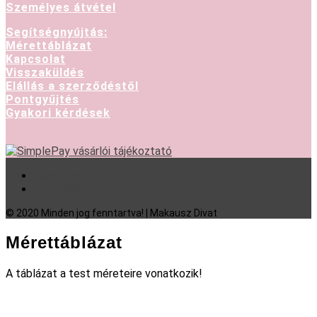
Személyes átvétel
Segítségnyújtás:
Mérettáblázat
Kapcsolat
Visszaküldés
Elállás a szerződéstől
Pontgyűjtés
Gyakori kérdések
Facebook
Instagram
© 2020 Minden jog fenntartva! | Makausz Divat
Mérettáblázat
A táblázat a test méreteire vonatkozik!