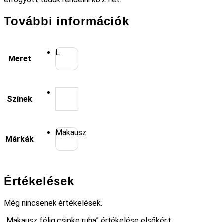
További információk
L
Méret
Színek
Makausz
Márkák
Értékelések
Még nincsenek értékelések.
„Makausz félig csipke ruha” értékelése elsőként