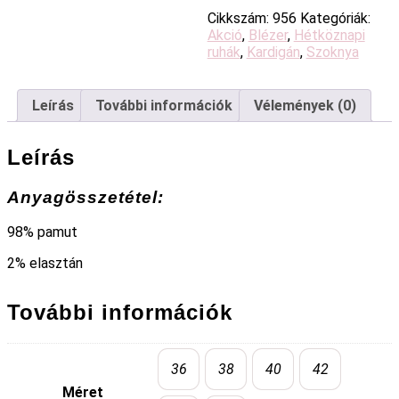
Cikkszám:
956
Kategóriák:
Akció
,
Blézer
,
Hétköznapi
ruhák
,
Kardigán
,
Szoknya
Leírás
További információk
Vélemények (0)
Leírás
Anyagösszetétel:
98% pamut
2% elasztán
További információk
36
38
40
42
Méret