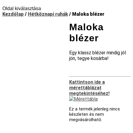
Oldal kiválasztása
Kezdőlap
/
Hétköznapi ruhák
/ Maloka blézer
Maloka
blézer
Egy klassz blézer mindig jól
jön, tegye kosárba!
Kattintson ide a
mérettáblázat
megtekintéséhez!
Ez a termék jelenleg nincs
készleten és nem
megvásárolható.