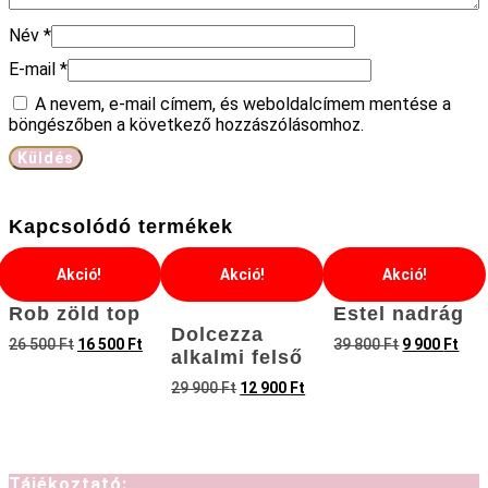
Név
*
E-mail
*
A nevem, e-mail címem, és weboldalcímem mentése a
böngészőben a következő hozzászólásomhoz.
Kapcsolódó termékek
Akció!
Akció!
Akció!
Rob zöld top
Estel nadrág
Dolcezza
26 500
Ft
16 500
Ft
39 800
Ft
9 900
Ft
alkalmi felső
29 900
Ft
12 900
Ft
Tájékoztató: