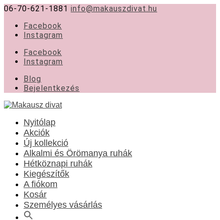
06-70-621-1881
info@makauszdivat.hu
Facebook
Instagram
Facebook
Instagram
Blog
Bejelentkezés
Nyitólap
Akciók
Új kollekció
Alkalmi és Örömanya ruhák
Hétköznapi ruhák
Kiegészítők
A fiókom
Kosár
Személyes vásárlás