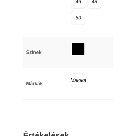
46
48
50
Színek
Maloka
Márkák
Értékelések