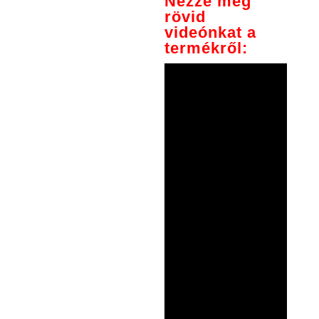
Nézze meg
rövid
videónkat a
termékről: