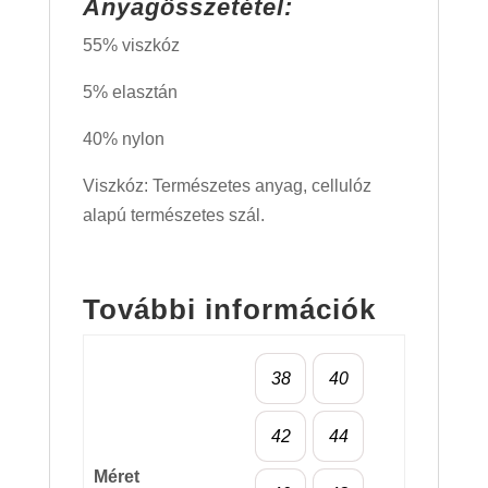
Anyagösszetétel:
55% viszkóz
5% elasztán
40% nylon
Viszkóz: Természetes anyag, cellulóz
alapú természetes szál.
További információk
38
40
42
44
Méret