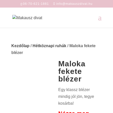
06-70-621-1881
info@makauszdivat.hu
Kezdőlap
/
Hétköznapi ruhák
/ Maloka fekete
blézer
Maloka
fekete
blézer
Egy klassz blézer
mindig jól jön, tegye
kosárba!