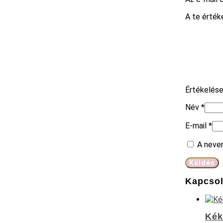
A te érté
Értékelés
Név
*
E-mail
*
A neve
Kapcsol
Kék