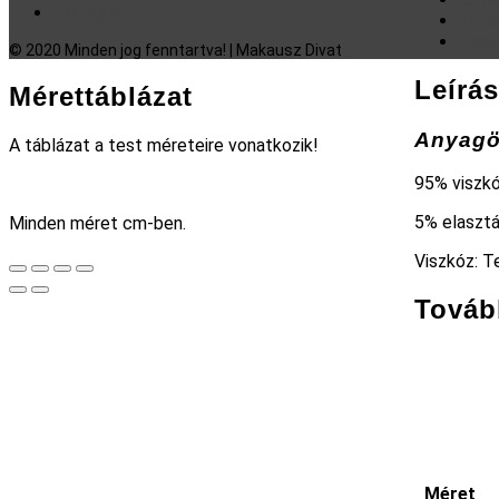
Instagram
Tová
Véle
© 2020 Minden jog fenntartva! | Makausz Divat
Leírás
Mérettáblázat
Anyagö
A táblázat a test méreteire vonatkozik!
95% viszk
5% elaszt
Minden méret cm-ben.
Viszkóz: T
Továb
Méret