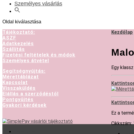
Személyes vásárlás
Oldal kiválasztása
Tájékoztató:
Kezdőlap
ASZF
Adatkezelés
Szállítás
Malo
Fizetési feltételek és módok
Személyes átvétel
Egy klassz 
Segítségnyújtás:
Mérettáblázat
Kapcsolat
Kattintso
Visszaküldés
Elállás a szerződéstől
Pontgyűjtés
Kattintso
Gyakori kérdések
Ez a termé
Cikkszám:
Facebook
Leírá