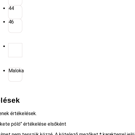
44
46
Maloka
elések
enek értékelések.
kete póló” értékelése elsőként
címet nem tesszük közzé.
A kötelező mezőket
*
karakterrel jelö