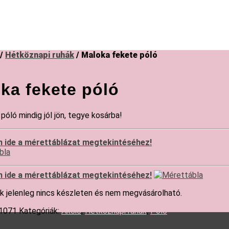
/
Hétköznapi ruhák
/ Maloka fekete póló
ka fekete póló
póló mindig jól jön, tegye kosárba!
n ide a mérettáblázat megtekintéséhez!
n ide a mérettáblázat megtekintéséhez!
k jelenleg nincs készleten és nem megvásárolható.
1071
Kategóriák:
Akció
,
Hétköznapi ruhák
,
Póló
s