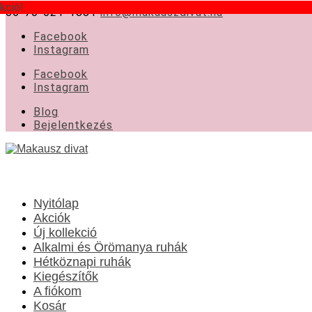
kció!
kció!
06-70-621-1881
info@makauszdivat.hu
Facebook
Instagram
Facebook
Instagram
Blog
Bejelentkezés
Nyitólap
Akciók
Új kollekció
Alkalmi és Örömanya ruhák
Hétköznapi ruhák
Kiegészítők
A fiókom
Kosár