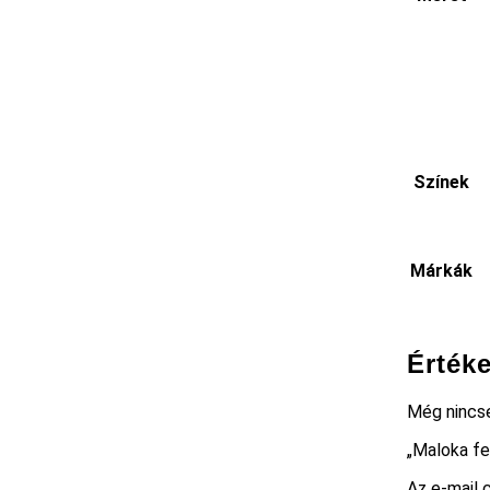
Színek
Márkák
Érték
Még nincs
„Maloka fe
Az e-mail 