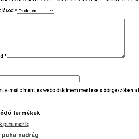
kelésed
*
ed
*
m, e-mail címem, és weboldalcímem mentése a böngészőben a
ódó termékek
 puha nadrág