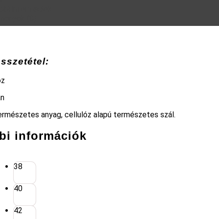
bbi információk
mények (0)
sszetétel:
óz
án
ermészetes anyag, cellulóz alapú természetes szál.
bi információk
38
40
42