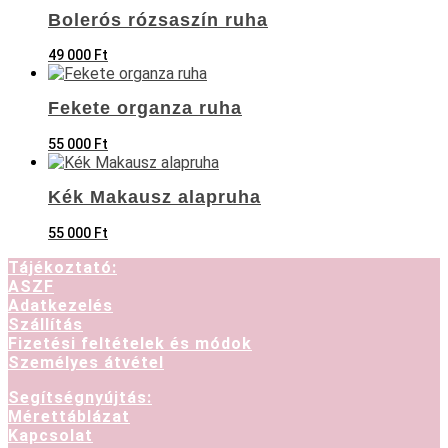
Bolerós rózsaszín ruha
49 000
Ft
Fekete organza ruha
55 000
Ft
Kék Makausz alapruha
55 000
Ft
Tájékoztató:
ASZF
Adatkezelés
Szállítás
Fizetési feltételek és módok
Személyes átvétel
Segítségnyújtás:
Mérettáblázat
Kapcsolat