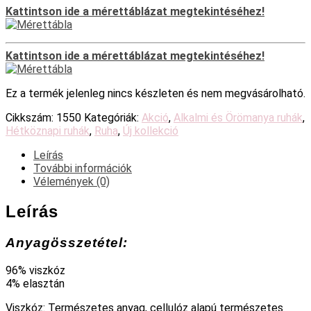
Kattintson ide a mérettáblázat megtekintéséhez!
Kattintson ide a mérettáblázat megtekintéséhez!
Ez a termék jelenleg nincs készleten és nem megvásárolható.
Cikkszám:
1550
Kategóriák:
Akció
,
Alkalmi és Örömanya ruhák
,
Hétköznapi ruhák
,
Ruha
,
Új kollekció
Leírás
További információk
Vélemények (0)
Leírás
Anyagösszetétel:
96% viszkóz
4% elasztán
Viszkóz: Természetes anyag, cellulóz alapú természetes