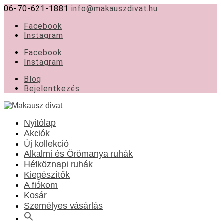
06-70-621-1881
info@makauszdivat.hu
Facebook
Instagram
Facebook
Instagram
Blog
Bejelentkezés
Nyitólap
Akciók
Új kollekció
Alkalmi és Örömanya ruhák
Hétköznapi ruhák
Kiegészítők
A fiókom
Kosár
Személyes vásárlás