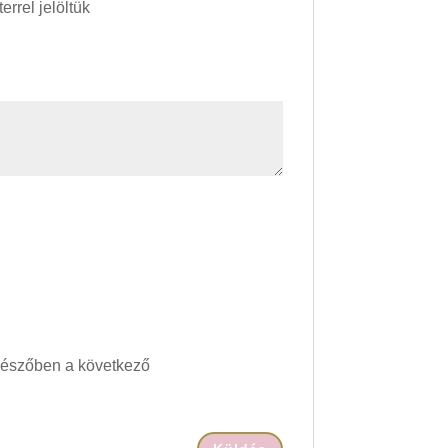
errel jelöltük
gészőben a következő