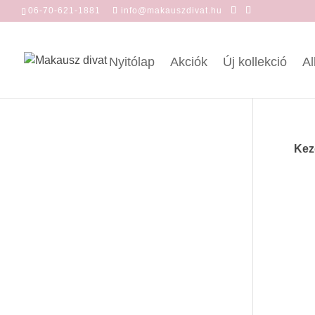
06-70-621-1881
info@makauszdivat.hu
Nyitólap
Akciók
Új kollekció
Al
Kez