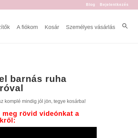
Blog
Bejelentkezés
ítők
A fiókom
Kosár
Személyes vásárlás
l barnás ruha
róval
z komplé mindig jól jön, tegye kosárba!
 meg rövid videónkat a
kről: