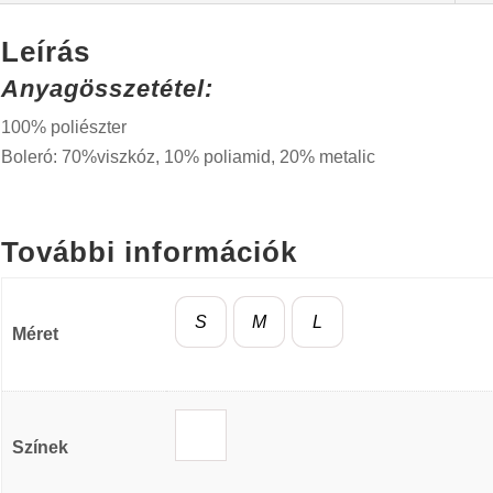
Leírás
Anyagösszetétel:
100% poliészter
Boleró: 70%viszkóz, 10% poliamid, 20% metalic
További információk
S
M
L
Méret
Színek