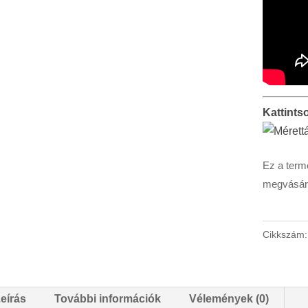
Kattints
Ez a term
megvásáro
Cikkszám
eírás
További információk
Vélemények (0)