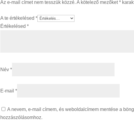
Az e-mail címet nem tesszük közzé.
A kötelező mezőket
*
karakt
A te értékelésed
*
Értékelésed
*
Név
*
E-mail
*
A nevem, e-mail címem, és weboldalcímem mentése a bön
hozzászólásomhoz.