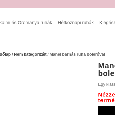
kalmi és Örömanya ruhák
Hétköznapi ruhák
Kiegész
dőlap
/
Nem kategorizált
/ Manel barnás ruha boleróval
Mane
bole
Egy klass
Nézze
termé