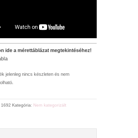
on ide a mérettáblázat megtekintéséhez!
ék jelenleg nincs készleten és nem
lható.
:
1692
Kategória:
Nem kategorizált