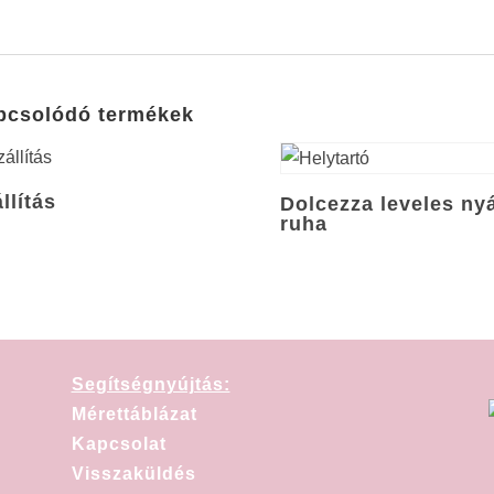
pcsolódó termékek
llítás
Dolcezza leveles nyá
ruha
Segítségnyújtás:
Mérettáblázat
Kapcsolat
Visszaküldés